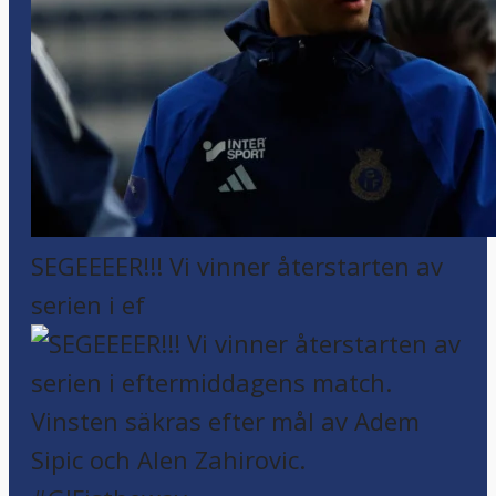
SEGEEEER!!! Vi vinner återstarten av
serien i ef