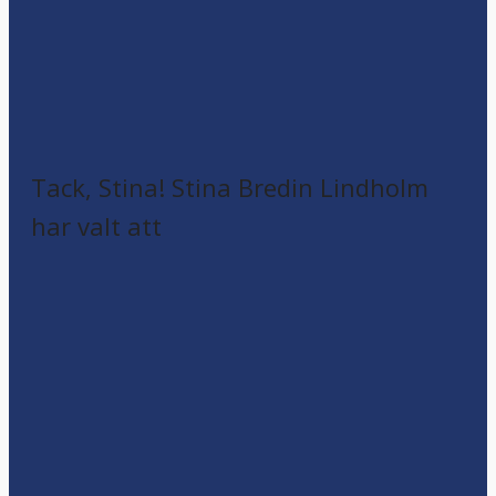
Tack, Stina! Stina Bredin Lindholm
har valt att