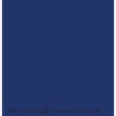
MATCHDAG! 🏆 Division 1 Norra 🆚