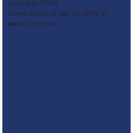
Semin Zulum är klar för Gefle IF!
➡️Mer informat