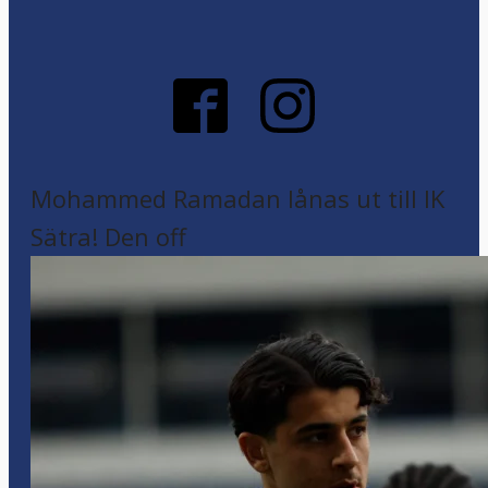
Mohammed Ramadan lånas ut till IK
Sätra! Den off