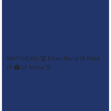
MATCHDAG! 🏆 Ettan Norra 🆚 Piteå
FF 🏟️ LF Arena ⏰