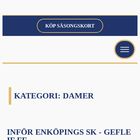
KÖP SÄSONGSKORT
menu
menu
menu
KATEGORI:
DAMER
menu
INFÖR ENKÖPINGS SK - GEFLE