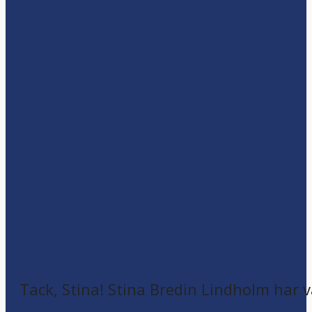
Tack, Stina! Stina Bredin Lindholm har v