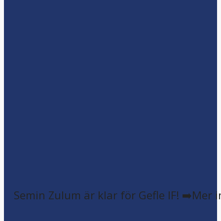
Semin Zulum är klar för Gefle IF! ➡️Mer 