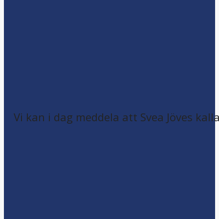
Vi kan i dag meddela att Svea Jöves kalla