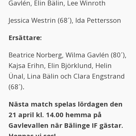
Gavlén, Elin Bälin, Lee Winroth
Jessica Westrin (68´), Ida Pettersson
Ersättare:
Beatrice Norberg, Wilma Gavlén (80´),
Kajsa Erihn, Elin Björklund, Helin
Ünal, Lina Bälin och Clara Engstrand
(68´).
Nästa match spelas lördagen den
21 april kl. 14.00 hemma på
Gavlevallen när Bälinge IF gästar.
Hoppas vi ses!