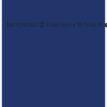
MATCHDAG! 🏆 Ettan Norra 🆚 Piteå FF 