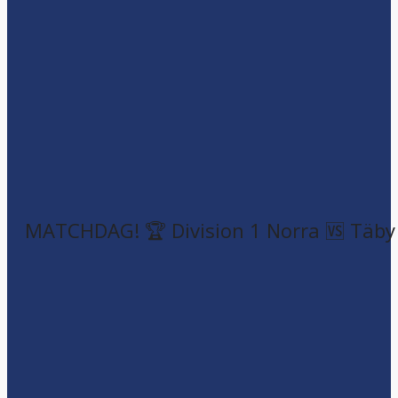
MATCHDAG! 🏆 Division 1 Norra 🆚 Täby F