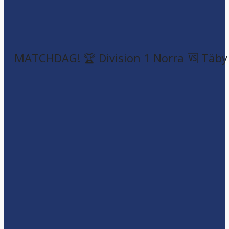
MATCHDAG! 🏆 Division 1 Norra 🆚 Täby F