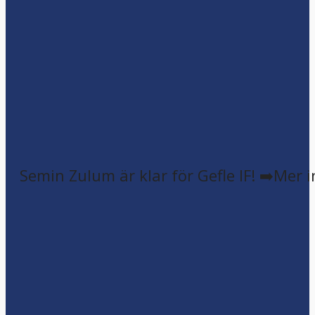
Semin Zulum är klar för Gefle IF! ➡️Mer 