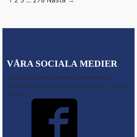
VÅRA SOCIALA MEDIER
Här får du löpande uppdateringar om matcher,
nyförvärv och annat spännande som händer i vår fina
förening.