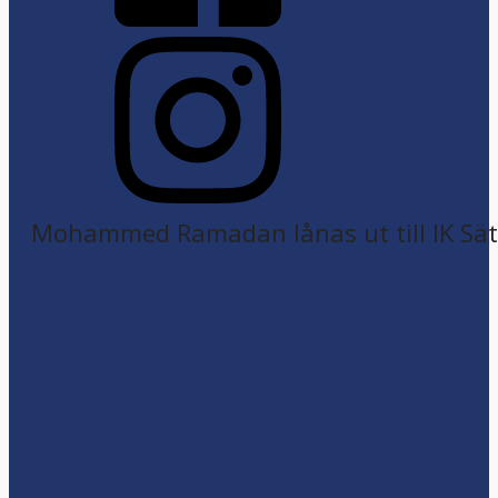
Mohammed Ramadan lånas ut till IK Sätr