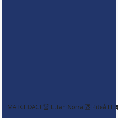
MATCHDAG! 🏆 Ettan Norra 🆚 Piteå FF 