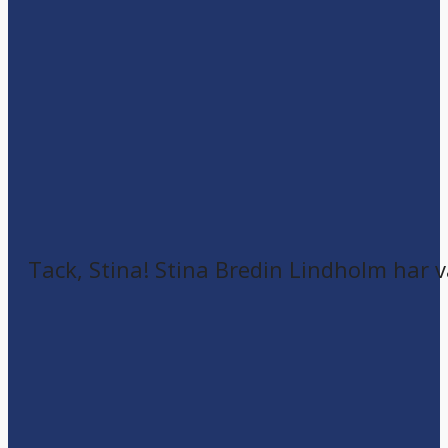
Tack, Stina! Stina Bredin Lindholm har v