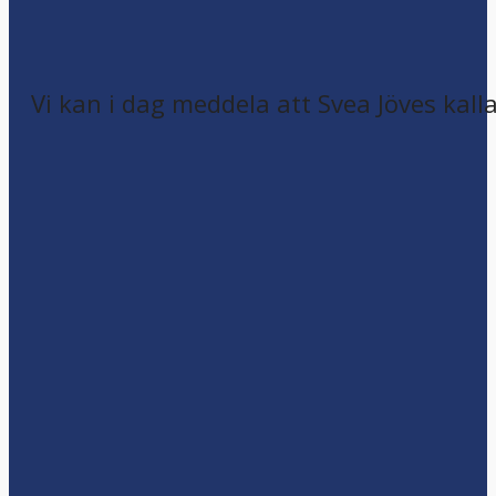
Vi kan i dag meddela att Svea Jöves kalla