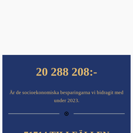
20 288 208:-
Är de socioekonomiska besparingarna vi bidragit med
under 2023.