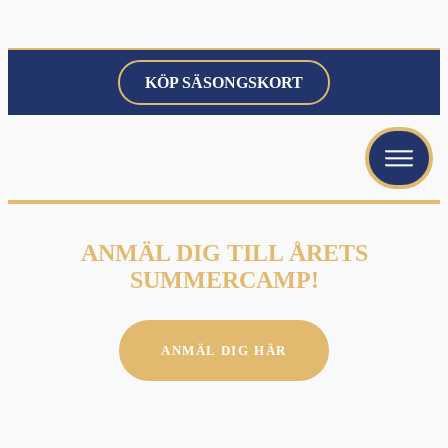
KÖP SÄSONGSKORT
menu
menu
menu
ANMÄL DIG TILL ÅRETS
SUMMERCAMP!
ANMÄL DIG HÄR
menu