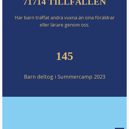
71714 TILLFÄLLEN
Har barn träffat andra vuxna än sina föräldrar
eller lärare genom oss.
145
Barn deltog i Summercamp 2023