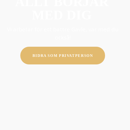
ALLT BÖRJAR
MED DIG
Vi arbetar för ett bättre Gävle, var med du
också!
BIDRA SOM PRIVATPERSON