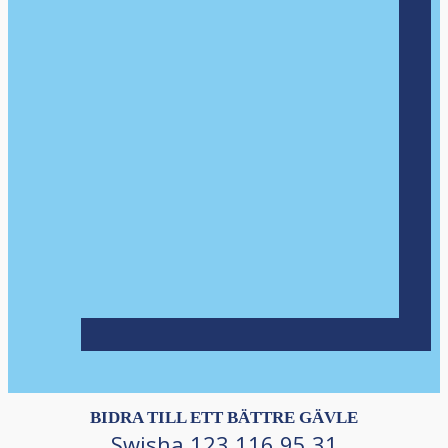
BIDRA TILL ETT BÄTTRE GÄVLE
Swisha 123 116 95 31