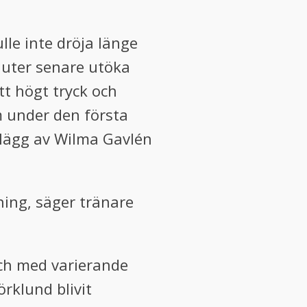
lle inte dröja länge
nuter senare utöka
tt högt tryck och
m under den första
inlägg av Wilma Gavlén
lning, säger tränare
 och med varierande
örklund blivit