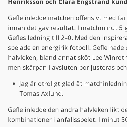
Henriksson och Clara Engstrand kunde 
Gefle inledde matchen offensivt med fart
innan det gav resultat. I matchminut 5 
Gefles ledning till 2–0. Med den inspirer
spelade en energirik fotboll. Gefle had
halvleken, bland annat sköt Lee Winroth 
men skärpan i avsluten bör justeras och
Jag är otroligt glad åt matchinlednin
Tomas Axlund.
Gefle inledde den andra halvleken likt de
kombinationer i anfallsspelet. I minut 50