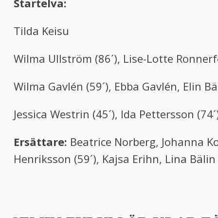
Startelva:
Tilda Keisu
Wilma Ullström (86´), Lise-Lotte Ronner
Wilma Gavlén (59´), Ebba Gavlén, Elin Bä
Jessica Westrin (45´), Ida Pettersson (74´
Ersättare:
Beatrice Norberg, Johanna Kors
Henriksson (59´), Kajsa Erihn, Lina Bälin 