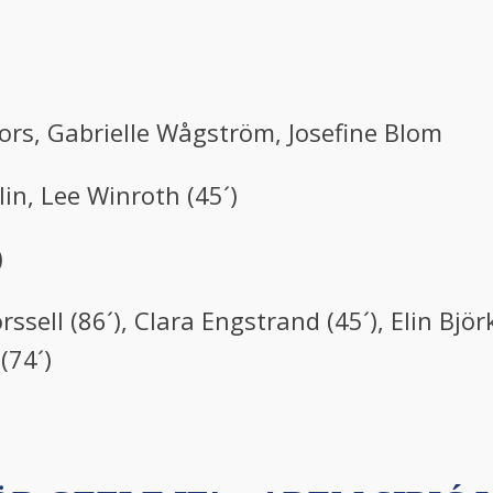
fors, Gabrielle Wågström, Josefine Blom
lin, Lee Winroth (45´)
)
sell (86´), Clara Engstrand (45´), Elin Björ
(74´)