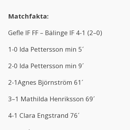
Matchfakta:
Gefle IF FF – Bälinge IF 4-1 (2–0)
1-0 Ida Pettersson min 5´
2-0 Ida Pettersson min 9´
2-1Agnes Björnström 61´
3–1 Mathilda Henriksson 69´
4-1 Clara Engstrand 76´