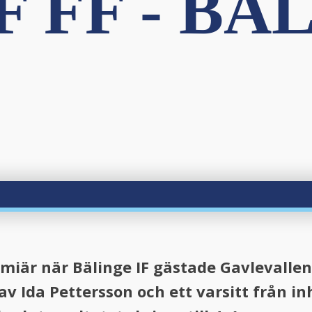
F FF - BÄ
iär när Bälinge IF gästade Gavlevalle
av Ida Pettersson och ett varsitt från 