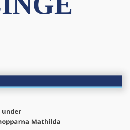
LINGE
n under
inhopparna Mathilda