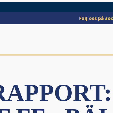
Följ oss på so
APPORT: