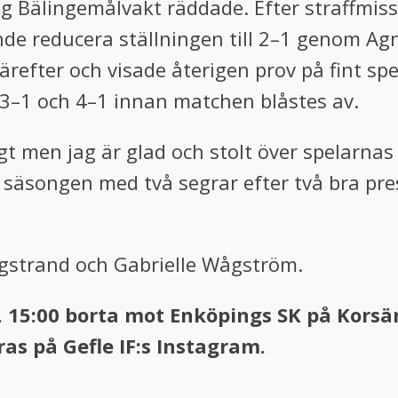
 Bälingemålvakt räddade. Efter straffmisse
nde reducera ställningen till 2–1 genom Ag
fter och visade återigen prov på fint spel
 3–1 och 4–1 innan matchen blåstes av.
igt men jag är glad och stolt över spelarnas
 säsongen med två segrar efter två bra pre
Engstrand och Gabrielle Wågström.
l. 15:00 borta mot Enköpings SK på Kor
as på Gefle IF:s Instagram.