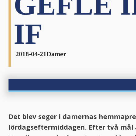
GEFLE I
nu
IF
2018-04-21
Damer
Det blev seger i damernas hemmaprem
lördagseftermiddagen. Efter två mål 