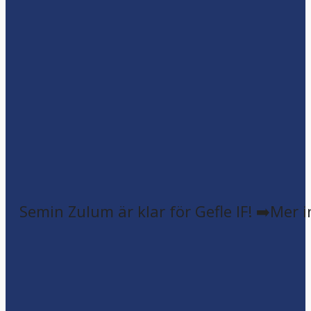
Semin Zulum är klar för Gefle IF! ➡️Mer 