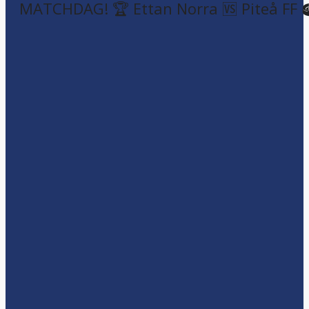
MATCHDAG! 🏆 Ettan Norra 🆚 Piteå FF 