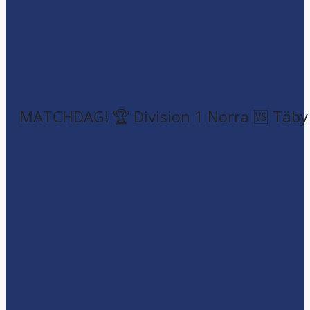
MATCHDAG! 🏆 Division 1 Norra 🆚 Täby F