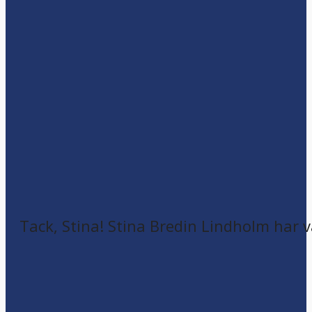
Tack, Stina! Stina Bredin Lindholm har v