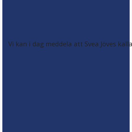
Vi kan i dag meddela att Svea Jöves kalla