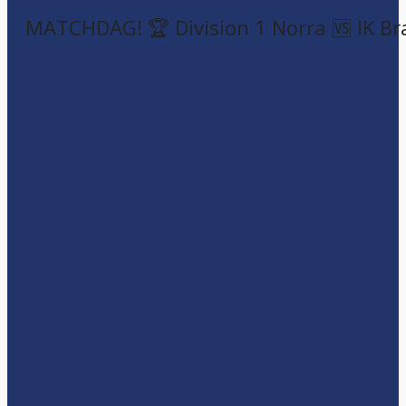
MATCHDAG! 🏆 Division 1 Norra 🆚 IK Br