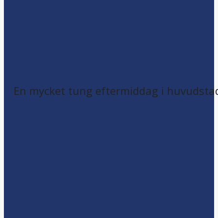
En mycket tung eftermiddag i huvudsta