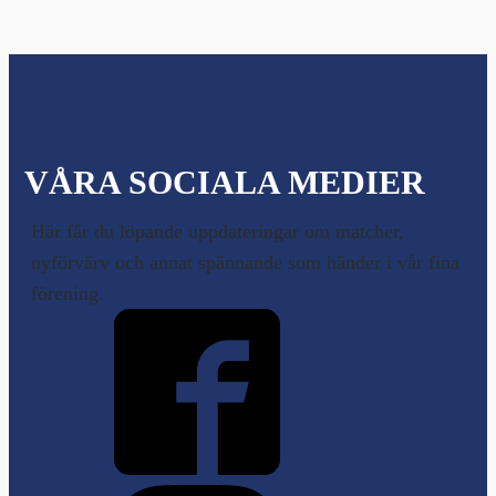
VÅRA SOCIALA MEDIER
Här får du löpande uppdateringar om matcher,
nyförvärv och annat spännande som händer i vår fina
förening.