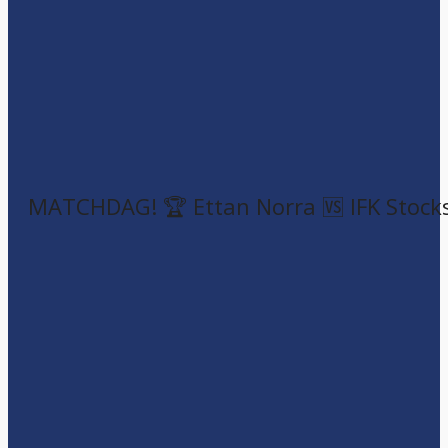
MATCHDAG! 🏆 Ettan Norra 🆚 IFK Stock