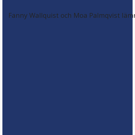
Fanny Wallquist och Moa Palmqvist läm