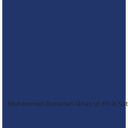
Mohammed Ramadan lånas ut till IK Sätr