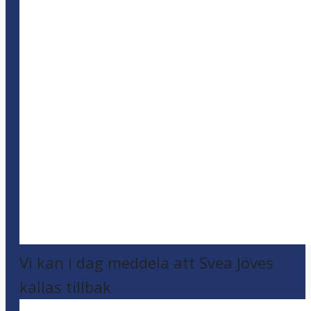
Vi kan i dag meddela att Svea Jöves
kallas tillbak