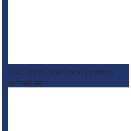
Tack, Stina! Stina Bredin Lindholm
har valt att