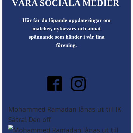
VÅRA SOCIALA MEDIER
Här får du löpande uppdateringar om
matcher, nyförvärv och annat
spännande som händer i vår fina
förening.
Mohammed Ramadan lånas ut till IK
Sätra! Den off