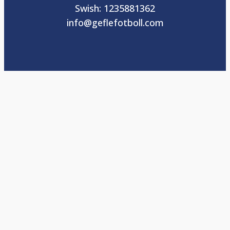
Swish: 1235881362
info@geflefotboll.com