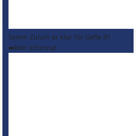
Semin Zulum är klar för Gefle IF!
➡️Mer informat