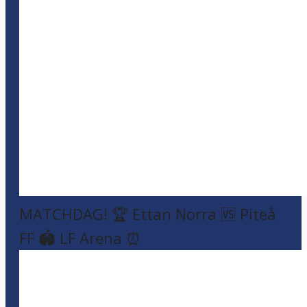
MATCHDAG! 🏆 Ettan Norra 🆚 Piteå
FF 🏟️ LF Arena ⏰