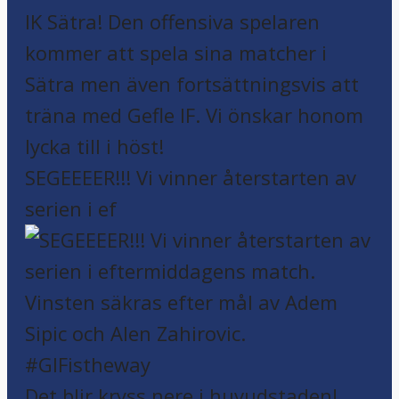
SEGEEEER!!! Vi vinner återstarten av
serien i ef
Det blir kryss nere i huvudstaden!