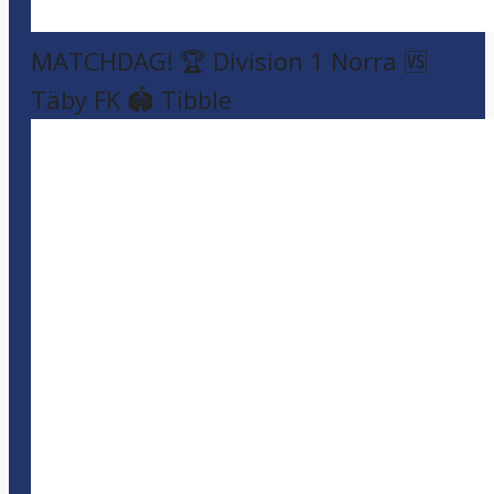
MATCHDAG! 🏆 Division 1 Norra 🆚
Täby FK 🏟️ Tibble