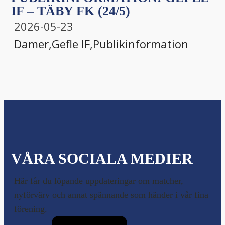
IF – TÄBY FK (24/5)
2026-05-23
Damer
,
Gefle IF
,
Publikinformation
VÅRA SOCIALA MEDIER
Här får du löpande uppdateringar om matcher,
nyförvärv och annat spännande som händer i vår fina
förening.