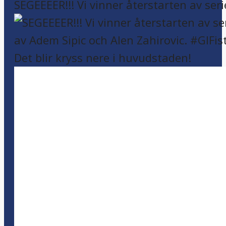
SEGEEEER!!! Vi vinner återstarten av seri
Det blir kryss nere i huvudstaden!