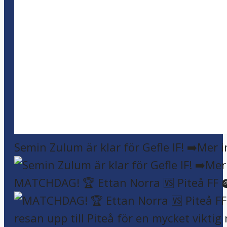
Semin Zulum är klar för Gefle IF! ➡️Mer 
MATCHDAG! 🏆 Ettan Norra 🆚 Piteå FF 