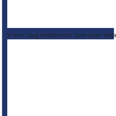
Vi kan i dag meddela att Svea Jöves kalla