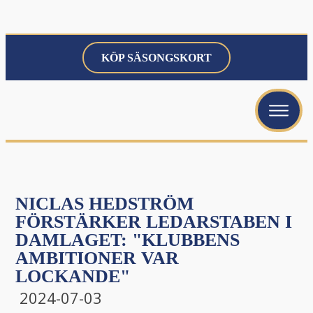
KÖP SÄSONGSKORT
menu
menu
menu
NICLAS HEDSTRÖM
FÖRSTÄRKER LEDARSTABEN I
DAMLAGET: "KLUBBENS
AMBITIONER VAR
menu
LOCKANDE"
2024-07-03