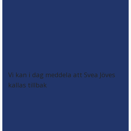
Vi kan i dag meddela att Svea Jöves
kallas tillbak