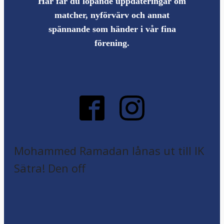
Här får du löpande uppdateringar om
matcher, nyförvärv och annat
spännande som händer i vår fina
förening.
Mohammed Ramadan lånas ut till IK
Sätra! Den off