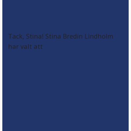
Tack, Stina! Stina Bredin Lindholm
har valt att