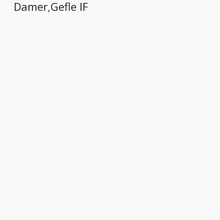
menu
Damer
,
Gefle IF
menu