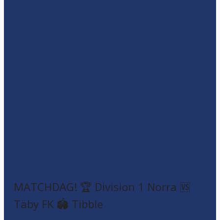
MATCHDAG! 🏆 Division 1 Norra 🆚
Täby FK 🏟️ Tibble