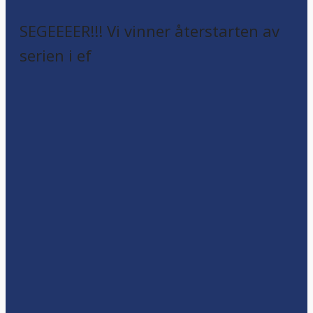
SEGEEEER!!! Vi vinner återstarten av
serien i ef