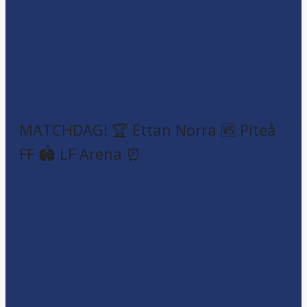
MATCHDAG! 🏆 Ettan Norra 🆚 Piteå
FF 🏟️ LF Arena ⏰