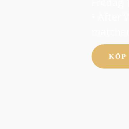
Fredag 1
• After 
matche
KÖP 