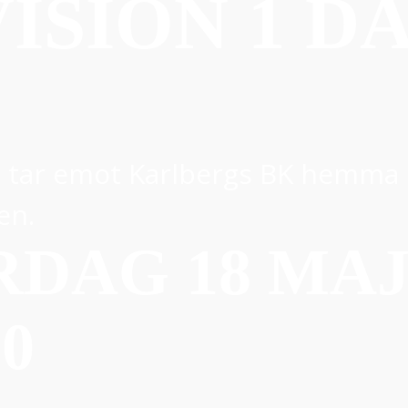
VISION 1 D
tar emot Karlbergs BK hemma
en.
DAG 18 MAJ
00