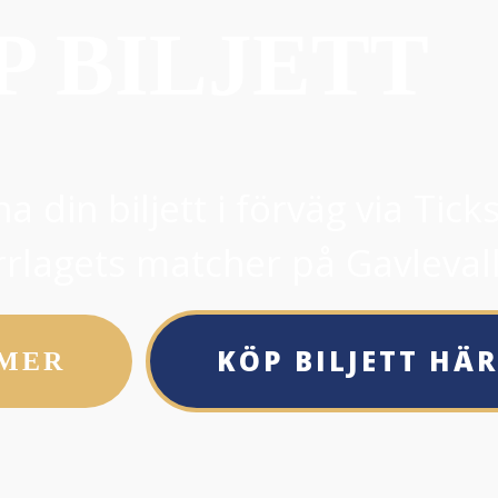
P BILJETT
a din biljett i förväg via Tick
rrlagets matcher på Gavleval
KÖP BILJETT HÄR
 MER