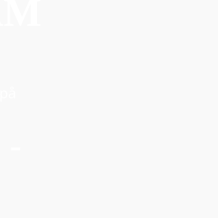
AM
 på
 -