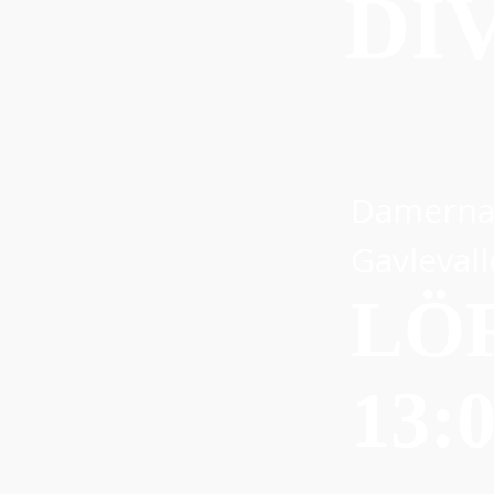
DI
Damerna 
Gavlevall
LÖR
13: