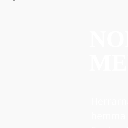
NO
ME
Herrarn
hemma p