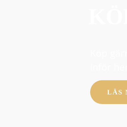
KÖ
Köp gärn
inför he
LÄS