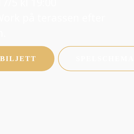
7/5 kl 19:00
Work på terassen efter
n.
BILJETT
SPELSCHEM