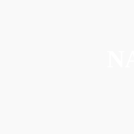
nu
nu
N