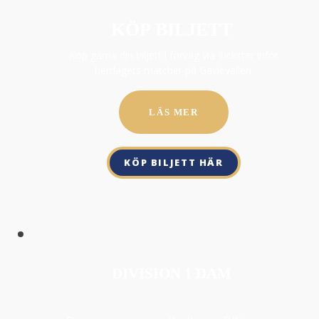
KÖP BILJETT
Köp gärna din biljett i förväg via Tickster inför
herrlagets matcher på Gavlevallen.
LÄS MER
KÖP BILJETT HÄR
DIVISION 1 DAM