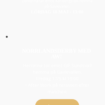
Damerna tar emot Karlbergs BK hemma
på Gavlevallen.
LÖRDAG 18 MAJ - 13:00
NORRLANDSDERBY MED
AW!
Herrarna tar emot GIF Sundsvall
hemma på Gavlevallen.
Fredag 17/5 kl 19:00
• After Work på terassen efter
matchen.