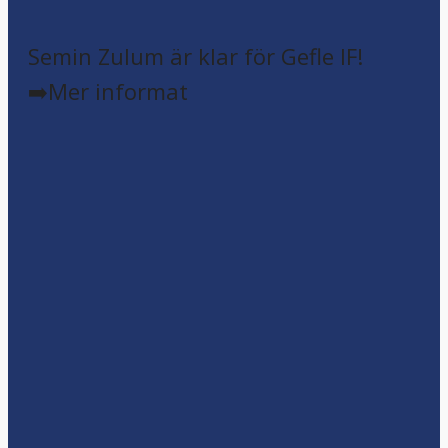
Semin Zulum är klar för Gefle IF!
➡️Mer informat