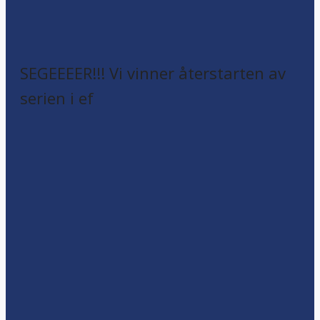
SEGEEEER!!! Vi vinner återstarten av
serien i ef