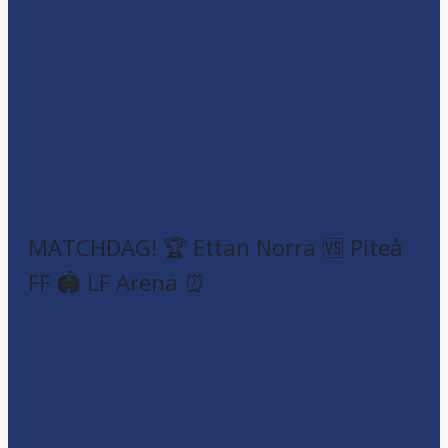
MATCHDAG! 🏆 Ettan Norra 🆚 Piteå
FF 🏟️ LF Arena ⏰