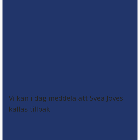
Vi kan i dag meddela att Svea Jöves
kallas tillbak