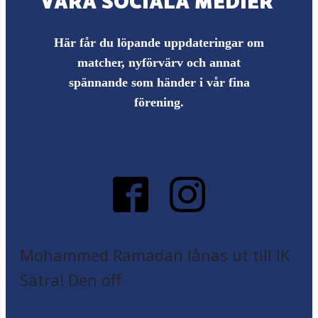
VÅRA SOCIALA MEDIER
Här får du löpande uppdateringar om
matcher, nyförvärv och annat
spännande som händer i vår fina
förening.
Mohammed Ramadan lånas ut till IK
Sätra! Den off