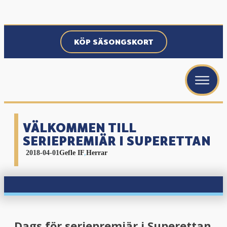
KÖP SÄSONGSKORT
menu
menu
menu
VÄLKOMMEN TILL
SERIEPREMIÄR I SUPERETTAN
2018-04-01
Gefle IF
,
Herrar
menu
Dags för seriepremiär i Superettan