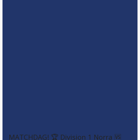
MATCHDAG! 🏆 Division 1 Norra 🆚