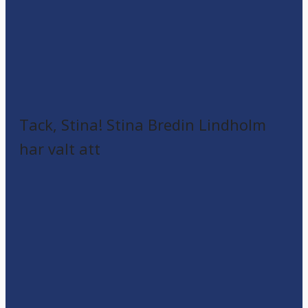
Tack, Stina! Stina Bredin Lindholm
har valt att