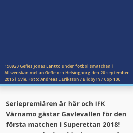
150920 Gefles Jonas Lantto under fotbollsmatchen i
Allsvenskan mellan Gefle och Helsingborg den 20 september
2015 i Gvle. Foto: Andreas L Eriksson / Bildbyrn / Cop 106
Seriepremiären är här och IFK
Värnamo gästar Gavlevallen för den
första matchen i Superettan 2018!