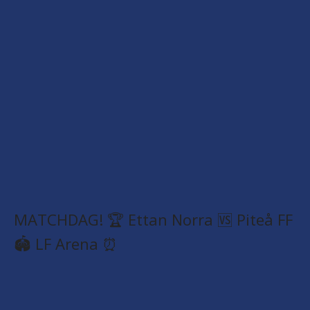
MATCHDAG! 🏆 Ettan Norra 🆚 Piteå FF
🏟️ LF Arena ⏰