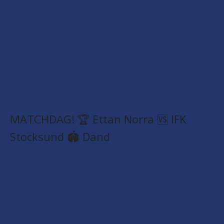
MATCHDAG! 🏆 Ettan Norra 🆚 IFK
Stocksund 🏟️ Dand