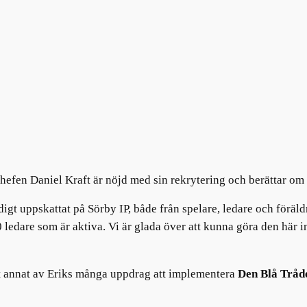
efen Daniel Kraft är n
öjd med sin rekrytering och berättar om 
ldigt uppskattat på Sörby IP, både från spelare, ledare och förä
ledare som är aktiva. Vi är glada över att kunna göra den här i
tt annat av Eriks många uppdrag att implementera
Den Blå Tråd