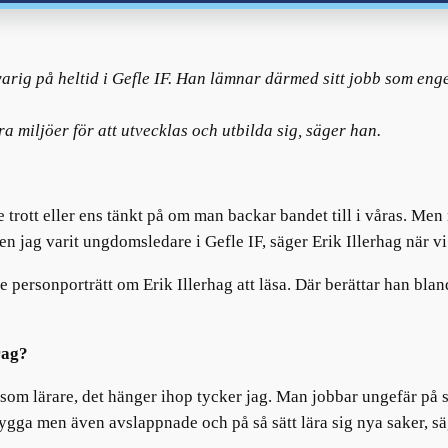
rig på heltid i Gefle IF. Han lämnar därmed sitt jobb som enge
miljöer för att utvecklas och utbilda sig, säger han.
ade trott eller ens tänkt på om man backar bandet till i våras. M
n jag varit ungdomsledare i Gefle IF, säger Erik Illerhag när v
re personporträtt om Erik Illerhag att läsa. Där berättar han bla
rag?
l som lärare, det hänger ihop tycker jag. Man jobbar ungefär på
 trygga men även avslappnade och på så sätt lära sig nya saker, s