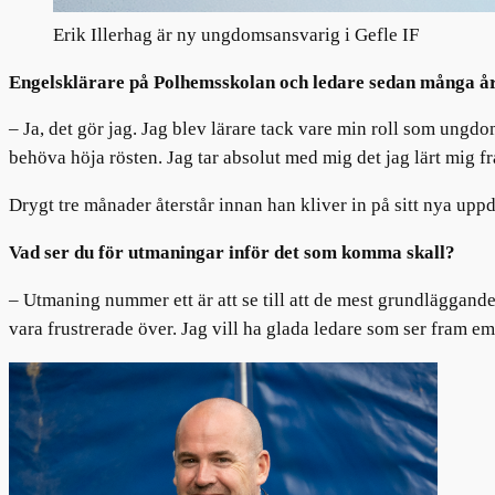
Erik Illerhag är ny ungdomsansvarig i Gefle IF
Engelsklärare på Polhemsskolan och ledare sedan många år i
– Ja, det gör jag. Jag blev lärare tack vare min roll som ungd
behöva höja rösten. Jag tar absolut med mig det jag lärt mig frå
Drygt tre månader återstår innan
han kliver in på sitt nya uppd
Vad ser du för utmaningar inför det som komma skall?
– Utmaning nummer ett är att se till att de mest grundläggande b
vara frustrerade över. Jag vill ha glada ledare som ser fram emo