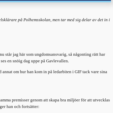
lsklärare på Polhemsskolan, men tar med sig delar av det in i
en nu står jag här som ungdomsansvarig, så någonting rätt har
i ses en snöig dag uppe på Gavlevallen.
nd annat om hur han kom in på ledarbiten i GIF tack vare sina
 samma premisser genom att skapa bra miljöer för att utvecklas
äger han och fortsätter: