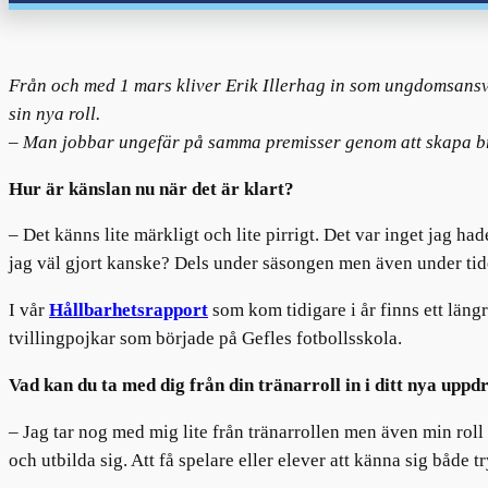
Från och med 1 mars kliver Erik Illerhag in som ungdomsansva
sin nya roll.
– Man jobbar ungefär på samma premisser genom att skapa bra 
Hur är känslan nu när det är klart?
– Det känns lite märkligt och lite pirrigt. Det var inget jag h
jag väl gjort kanske? Dels under säsongen men även under tide
I vår
Hållbarhetsrapport
som kom tidigare i år finns ett läng
tvillingpojkar som började på Gefles fotbollsskola.
Vad kan du ta med dig från din tränarroll in i ditt nya uppd
– Jag tar nog med mig lite från tränarrollen men även min rol
och utbilda sig. Att få spelare eller elever att känna sig både