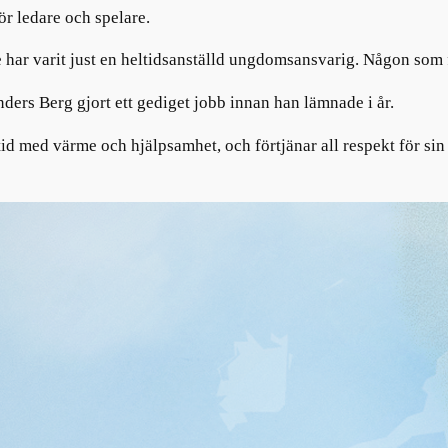
för ledare och spelare.
har varit just en heltidsanställd ungdomsansvarig. Någon som fi
nders Berg gjort ett gediget jobb innan han lämnade i år.
id med värme och hjälpsamhet, och förtjänar all respekt för sin g