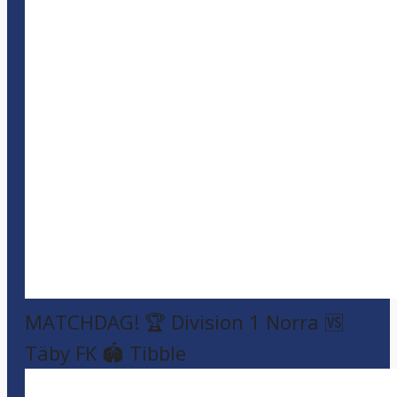
MATCHDAG! 🏆 Division 1 Norra 🆚
Täby FK 🏟️ Tibble