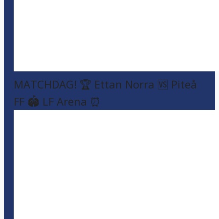
MATCHDAG! 🏆 Ettan Norra 🆚 Piteå
FF 🏟️ LF Arena ⏰