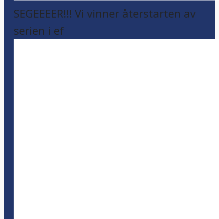
SEGEEEER!!! Vi vinner återstarten av
serien i ef