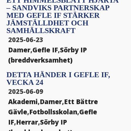
ETT HIMMELSBLÅTT HJÄRTA
– SANDVIKS PARTNERSKAP
MED GEFLE IF STÄRKER
JÄMSTÄLLDHET OCH
SAMHÄLLSKRAFT
2025-06-23
Damer
,
Gefle IF
,
Sörby IP
(breddverksamhet)
DETTA HÄNDER I GEFLE IF,
VECKA 24
2025-06-09
Akademi
,
Damer
,
Ett Bättre
Gävle
,
Fotbollsskolan
,
Gefle
IF
,
Herrar
,
Sörby IP