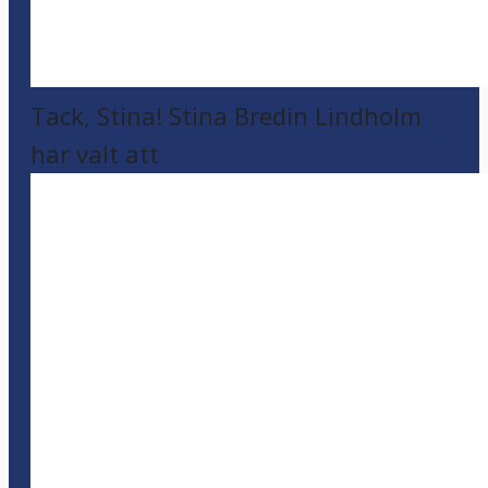
Tack, Stina! Stina Bredin Lindholm
har valt att