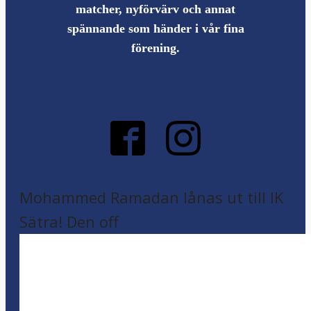
matcher, nyförvärv och annat
spännande som händer i vår fina
förening.
Mohammed Ramadan lånas ut till IK
Sätra! Den off