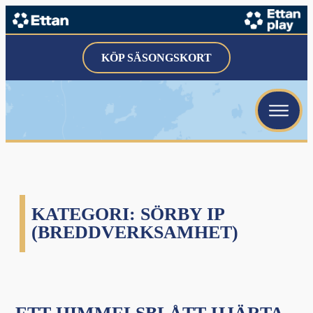
menu
KÖP SÄSONGSKORT
menu
menu
KATEGORI:
SÖRBY IP
menu
(BREDDVERKSAMHET)
menu
menu