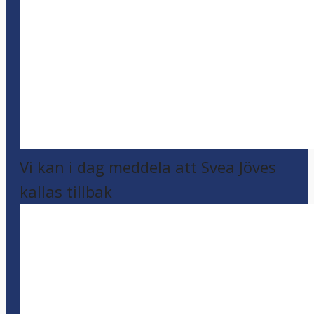
Vi kan i dag meddela att Svea Jöves
kallas tillbak