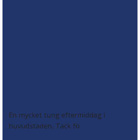
En mycket tung eftermiddag i
huvudstaden. Tack fö