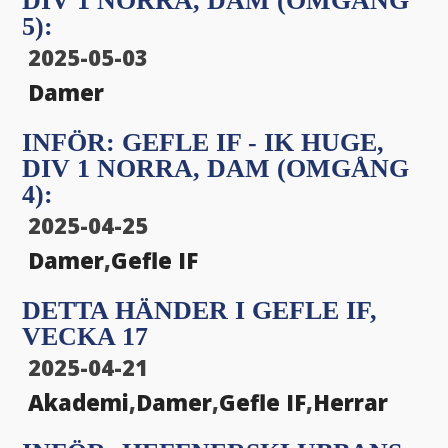
DIV 1 NORRA, DAM (OMGÅNG
menu
5):
menu
2025-05-03
Damer
INFÖR: GEFLE IF - IK HUGE,
DIV 1 NORRA, DAM (OMGÅNG
4):
2025-04-25
Damer
,
Gefle IF
DETTA HÄNDER I GEFLE IF,
VECKA 17
2025-04-21
Akademi
,
Damer
,
Gefle IF
,
Herrar