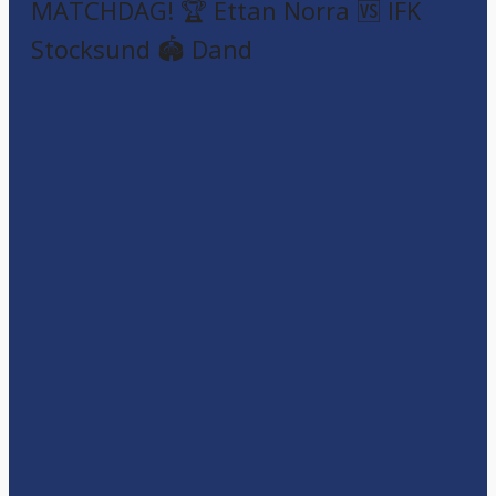
MATCHDAG! 🏆 Ettan Norra 🆚 IFK
Stocksund 🏟️ Dand