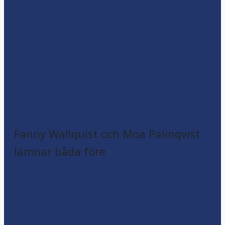
Fanny Wallquist och Moa Palmqvist
lämnar båda före