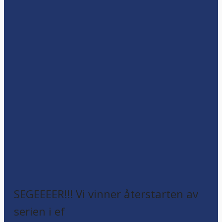
SEGEEEER!!! Vi vinner återstarten av
serien i ef