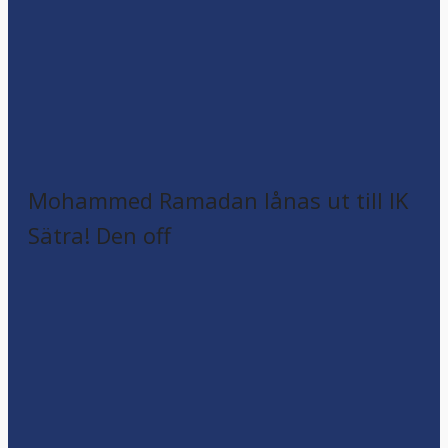
Mohammed Ramadan lånas ut till IK
Sätra! Den off