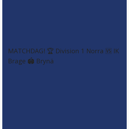
MATCHDAG! 🏆 Division 1 Norra 🆚 IK
Brage 🏟️ Brynä