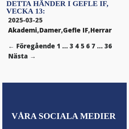
DETTA HÄNDER I GEFLE IF,
VECKA 13:
2025-03-25
Akademi
,
Damer
,
Gefle IF
,
Herrar
← Föregående
1
…
3
4
5
6
7
…
36
Nästa →
VÅRA SOCIALA MEDIER