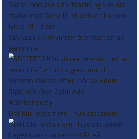
SEGEEEER!!! Vi vinner återstarten av
serien i ef
Det blir kryss nere i huvudstaden!
Laget som startar mot Piteå!