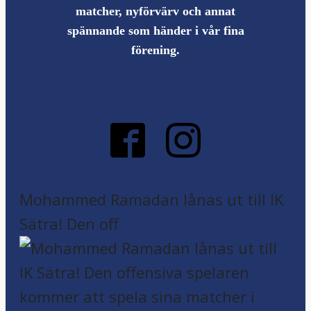
matcher, nyförvärv och annat
spännande som händer i vår fina
förening.
Mohammed Ramadan lånas ut till IK
Sätra! Den off