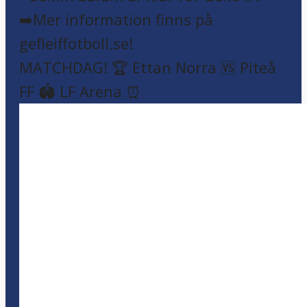
MATCHDAG! 🏆 Ettan Norra 🆚 Piteå
FF 🏟️ LF Arena ⏰