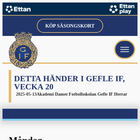
menu
KÖP SÄSONGSKORT
menu
menu
DETTA HÄNDER I GEFLE IF,
VECKA 20
2025-05-13
Akademi
,
Damer
,
Fotbollsskolan
,
Gefle IF
,
Herrar
menu
menu
menu