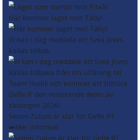
Här kommer laget mot Täby!
Vi kan i dag meddela att Svea Jöves
kallas tillbak
Semin Zulum är klar för Gefle IF!
➡️Mer informat