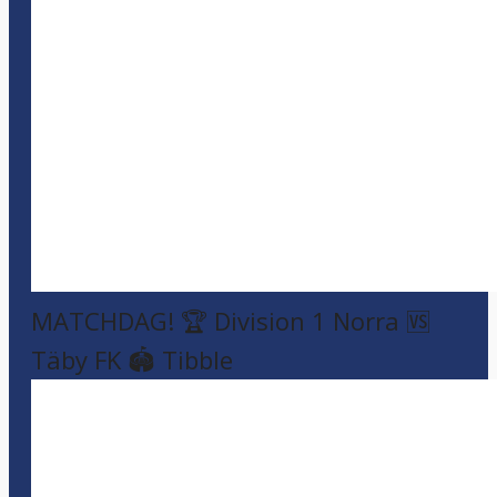
MATCHDAG! 🏆 Division 1 Norra 🆚
Täby FK 🏟️ Tibble