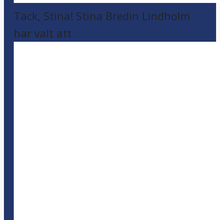
Tack, Stina! Stina Bredin Lindholm
har valt att