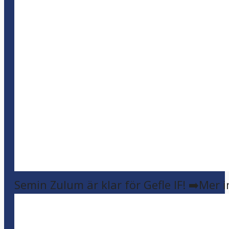
Semin Zulum är klar för Gefle IF! ➡️Mer 