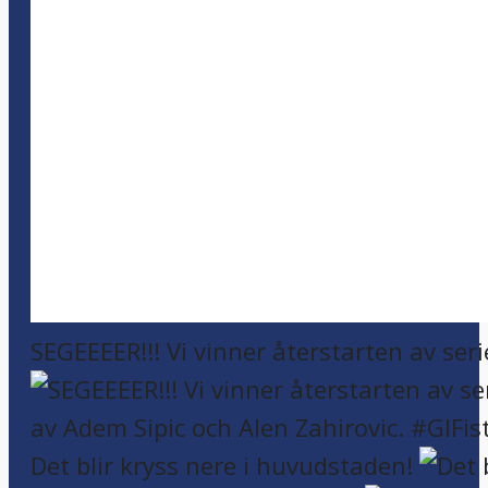
SEGEEEER!!! Vi vinner återstarten av seri
Det blir kryss nere i huvudstaden!