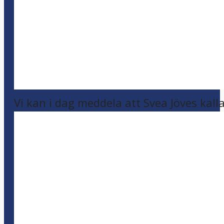
Vi kan i dag meddela att Svea Jöves kalla