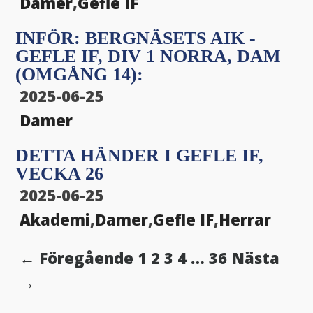
Damer
,
Gefle IF
INFÖR: BERGNÄSETS AIK -
GEFLE IF, DIV 1 NORRA, DAM
(OMGÅNG 14):
2025-06-25
Damer
DETTA HÄNDER I GEFLE IF,
VECKA 26
2025-06-25
Akademi
,
Damer
,
Gefle IF
,
Herrar
← Föregående
1
2
3
4
…
36
Nästa
→