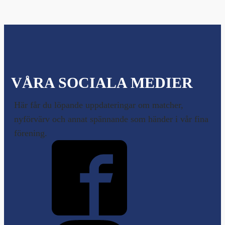
VÅRA SOCIALA MEDIER
Här får du löpande uppdateringar om matcher,
nyförvärv och annat spännande som händer i vår fina
förening.