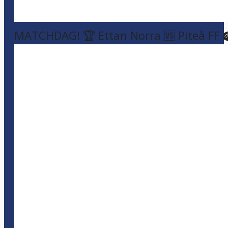
MATCHDAG! 🏆 Ettan Norra 🆚 Piteå FF 