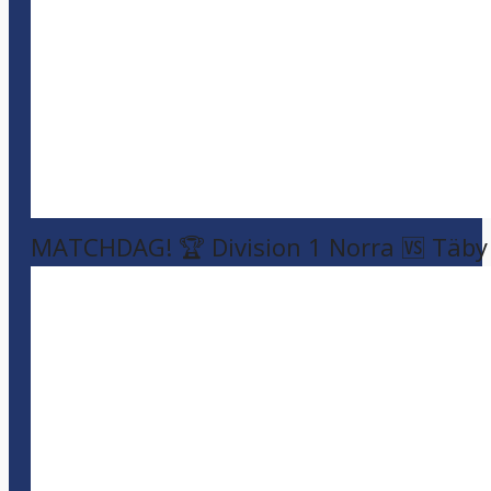
MATCHDAG! 🏆 Division 1 Norra 🆚 Täby F