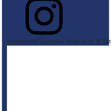
Mohammed Ramadan lånas ut till IK Sätr