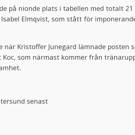
e på nionde plats i tabellen med totalt 21
 Isabel Elmqvist, som stått för imponerand
 när Kristoffer Junegard lämnade posten s
ut Koc, som närmast kommer från tränarupp
amhet.
stersund senast