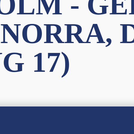
OLM - GE
 1 NORRA,
G 17)