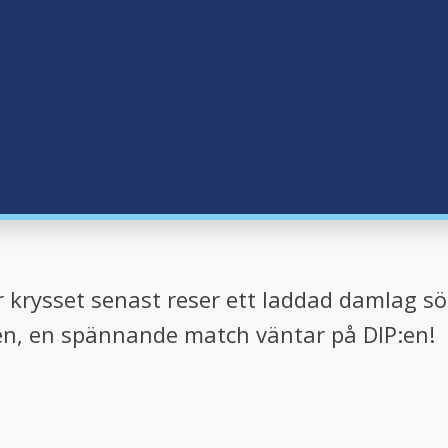
r krysset senast reser ett laddad damlag s
ten, en spännande match väntar på DIP:en!