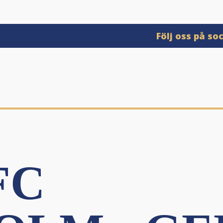
Följ oss på so
FC