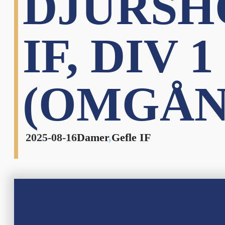
DJURSH
IF, DIV
(OMGÅN
2025-08-16
Damer
,
Gefle IF