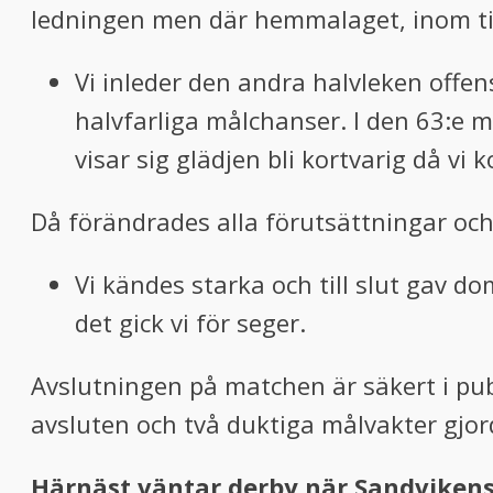
ledningen men där hemmalaget, inom tio
Vi inleder den andra halvleken offen
halvfarliga målchanser. I den 63:e m
visar sig glädjen bli kortvarig då vi k
Då förändrades alla förutsättningar oc
Vi kändes starka och till slut gav do
det gick vi för seger.
Avslutningen på matchen är säkert i pu
avsluten och två duktiga målvakter gjor
Härnäst väntar derby när Sandvikens 