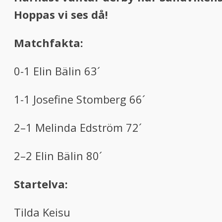
Hoppas vi ses då!
Matchfakta:
0-1 Elin Bälin 63´
1-1 Josefine Stomberg 66´
2–1 Melinda Edström 72´
2–2 Elin Bälin 80´
Startelva:
Tilda Keisu