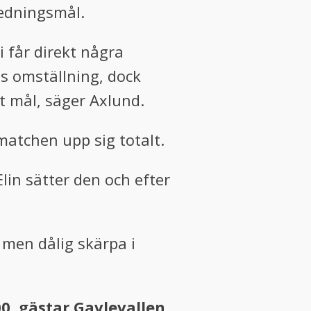
ledningsmål.
i får direkt några
ss omställning, dock
igt mål, säger Axlund.
atchen upp sig totalt.
Elin sätter den och efter
men dålig skärpa i
0, gästar Gavlevallen.