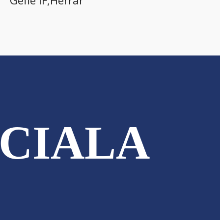
Gefle IF
,
Herrar
CIALA