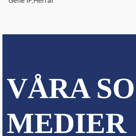
Gefle IF
,
Herrar
VÅRA SO
MEDIER