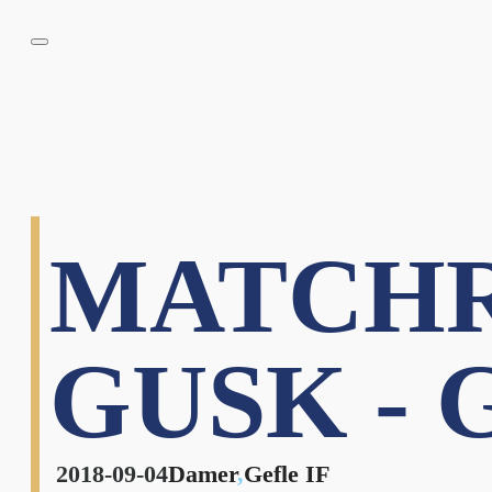
MATCHR
GUSK - 
2018-09-04
Damer
,
Gefle IF