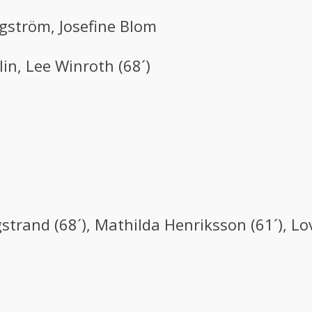
ågström, Josefine Blom
lin, Lee Winroth (68´)
gstrand (68´), Mathilda Henriksson (61´), L