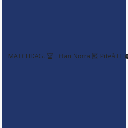
MATCHDAG! 🏆 Ettan Norra 🆚 Piteå FF 