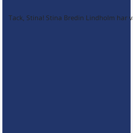
Tack, Stina! Stina Bredin Lindholm har v