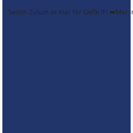
Semin Zulum är klar för Gefle IF! ➡️Mer 