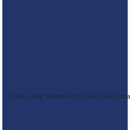
Vi kan i dag meddela att Svea Jöves kalla