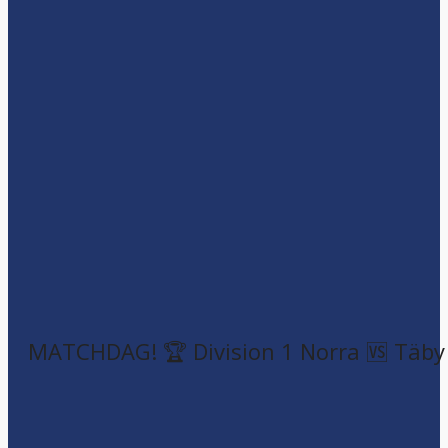
MATCHDAG! 🏆 Division 1 Norra 🆚 Täby F