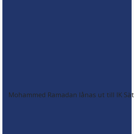
Mohammed Ramadan lånas ut till IK Sätr