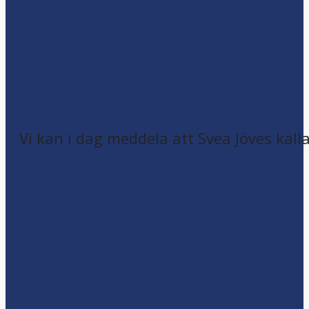
Vi kan i dag meddela att Svea Jöves kalla