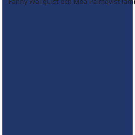
Fanny Wallquist och Moa Palmqvist läm