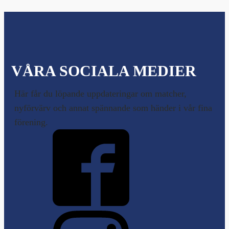
VÅRA SOCIALA MEDIER
Här får du löpande uppdateringar om matcher,
nyförvärv och annat spännande som händer i vår fina
förening.