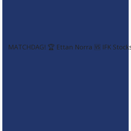
MATCHDAG! 🏆 Ettan Norra 🆚 IFK Stock