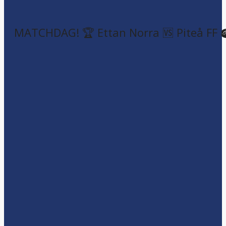
MATCHDAG! 🏆 Ettan Norra 🆚 Piteå FF 