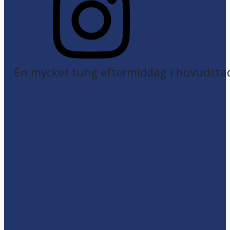
En mycket tung eftermiddag i huvudsta