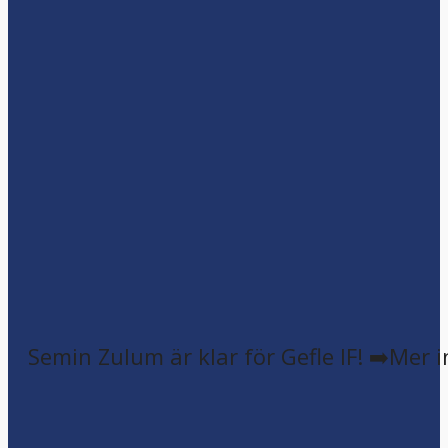
Semin Zulum är klar för Gefle IF! ➡️Mer 