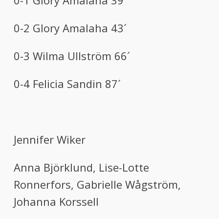
0-1 Glory Amalaha 39´
0-2 Glory Amalaha 43´
0-3 Wilma Ullström 66´
0-4 Felicia Sandin 87´
Jennifer Wiker
Anna Björklund, Lise-Lotte
Ronnerfors, Gabrielle Wågström,
Johanna Korssell