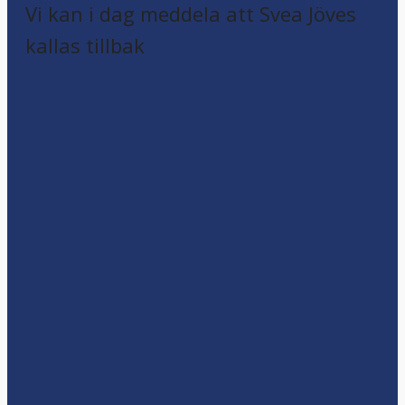
Vi kan i dag meddela att Svea Jöves
kallas tillbak