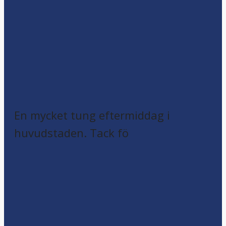
En mycket tung eftermiddag i
huvudstaden. Tack fö