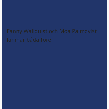
Fanny Wallquist och Moa Palmqvist
lämnar båda före