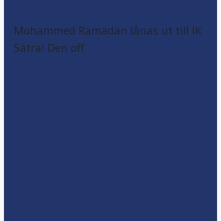
Mohammed Ramadan lånas ut till IK
Sätra! Den off