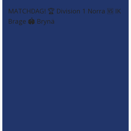
MATCHDAG! 🏆 Division 1 Norra 🆚 IK
Brage 🏟️ Brynä