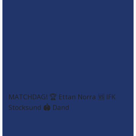
MATCHDAG! 🏆 Ettan Norra 🆚 IFK
Stocksund 🏟️ Dand