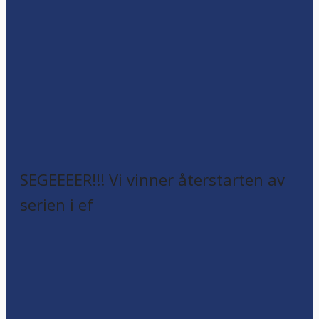
SEGEEEER!!! Vi vinner återstarten av
serien i ef