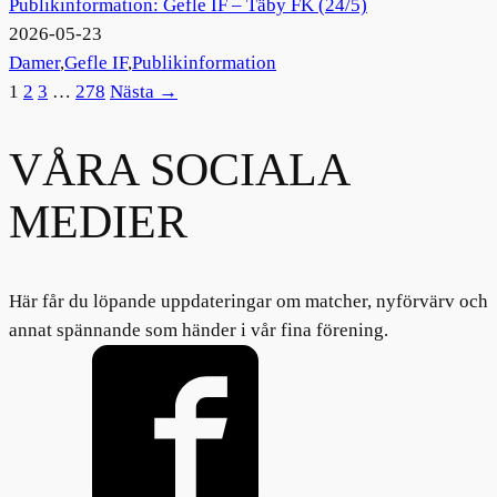
Publikinformation: Gefle IF – Täby FK (24/5)
2026-05-23
Damer
,
Gefle IF
,
Publikinformation
1
2
3
…
278
Nästa →
VÅRA SOCIALA
MEDIER
Här får du löpande uppdateringar om matcher, nyförvärv och
annat spännande som händer i vår fina förening.