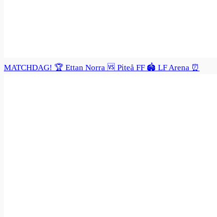
MATCHDAG! 🏆 Ettan Norra 🆚 Piteå FF 🏟️ LF Arena ⏰