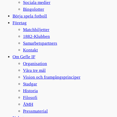
Sociala medier
Bingolotter
Börja spela fotboll
Företag
Matchbiljetter
1882-Klubben
Samarbetspartners
Kontakt
Om Gefle IF
Organisation
Våra tre mål
Vision och framgångsprinciper
Stadgar
Historia
Filosofi
ÅMH
Pressmaterial