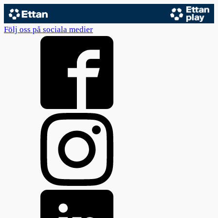
Följ oss på sociala medier