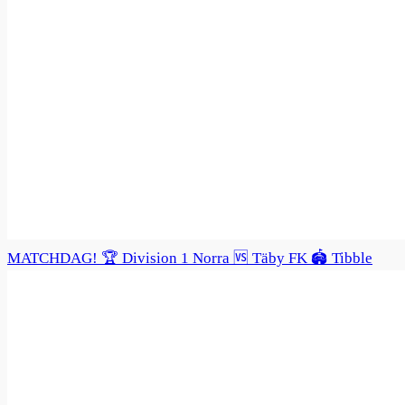
MATCHDAG! 🏆 Division 1 Norra 🆚 Täby FK 🏟️ Tibble