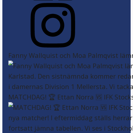
Fanny Wallquist och Moa Palmqvist läm
MATCHDAG! 🏆 Ettan Norra 🆚 IFK Stock