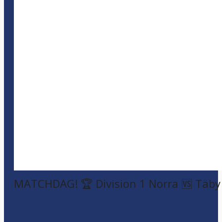
MATCHDAG! 🏆 Division 1 Norra 🆚 Täby F