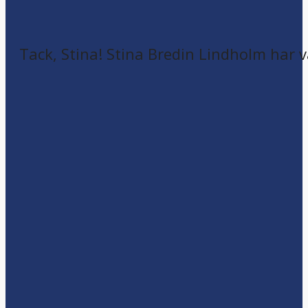
Tack, Stina! Stina Bredin Lindholm har v