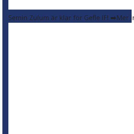
Semin Zulum är klar för Gefle IF! ➡️Mer 