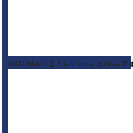
MATCHDAG! 🏆 Ettan Norra 🆚 Piteå FF 