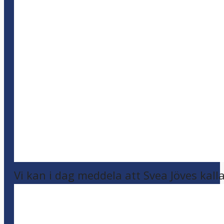
Vi kan i dag meddela att Svea Jöves kalla