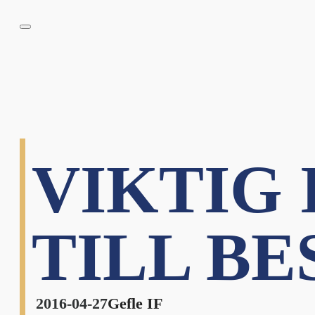
VIKTIG
TILL B
2016-04-27
Gefle IF