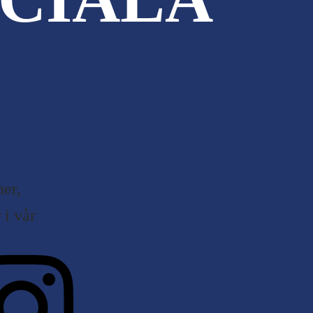
er,
i vår