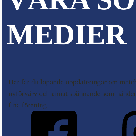
MEDIER
Här får du löpande uppdateringar om match
nyförvärv och annat spännande som händer 
fina förening.