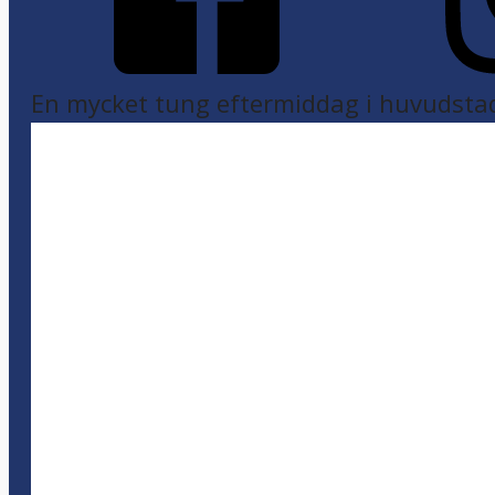
En mycket tung eftermiddag i huvudsta