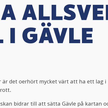
 HA ALLSV
 I GÄVLE
år är det oerhört mycket värt att ha ett lag i
rott.
kan bidrar till att sätta Gävle på kartan 