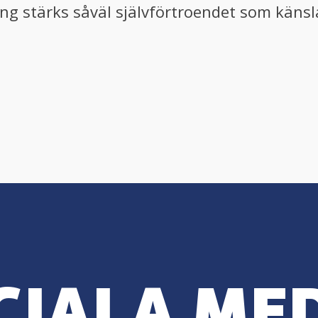
ing stärks såväl självförtroendet som käns
CIALA ME