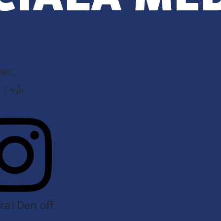
er,
i vår
a! Den off