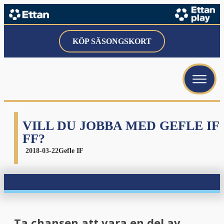
KÖP SÄSONGSKORT
menu
menu
menu
VILL DU JOBBA MED GEFLE IF
FF?
2018-03-22
Gefle IF
menu
Ta chansen att vara en del av