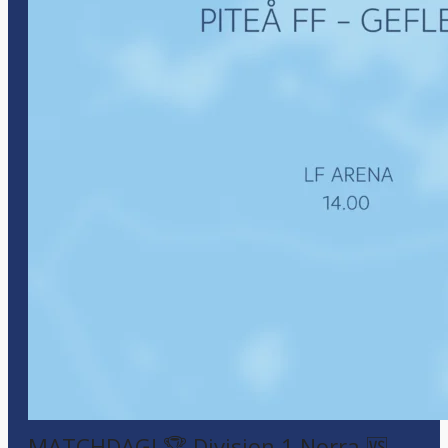
MATCHDAG! 🏆 Division 1 Norra 🆚