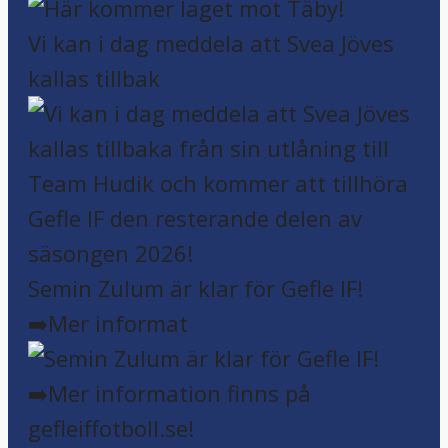
Vi kan i dag meddela att Svea Jöves
kallas tillbak
Semin Zulum är klar för Gefle IF!
➡️Mer informat