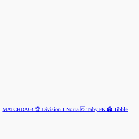
MATCHDAG! 🏆 Division 1 Norra 🆚 Täby FK 🏟️ Tibble