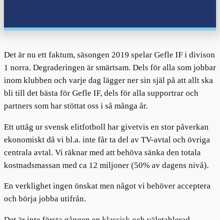
Det är nu ett faktum, säsongen 2019 spelar Gefle IF i divison
1 norra. Degraderingen är smärtsam. Dels för alla som jobbar
inom klubben och varje dag lägger ner sin själ på att allt ska
bli till det bästa för Gefle IF, dels för alla supportrar och
partners som har stöttat oss i så många år.
Ett uttåg ur svensk elitfotboll har givetvis en stor påverkan
ekonomiskt då vi bl.a. inte får ta del av TV-avtal och övriga
centrala avtal. Vi räknar med att behöva sänka den totala
kostnadsmassan med ca 12 miljoner (50% av dagens nivå).
En verklighet ingen önskat men något vi behöver acceptera
och börja jobba utifrån.
Det är inte första gången en klassisk och väletablerad