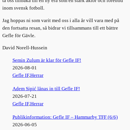
ta oss tillbaka till en ny era som en stark aktör och förebild
inom svensk fotboll.
Jag hoppas ni som varit med oss i alla år vill vara med på
den fortsatta resan, så bidrar vi tillsammans till ett bättre
Gefle för Gävle.
David Norell-Hussein
Semin Zulum är klar för Gefle IF!
2026-08-01
Gefle IF
,
Herrar
Adem Sipić lånas in till Gefle IF!
2026-07-21
Gefle IF
,
Herrar
Publikinformation: Gefle IF – Hammarby TFF (6/6)
2026-06-05