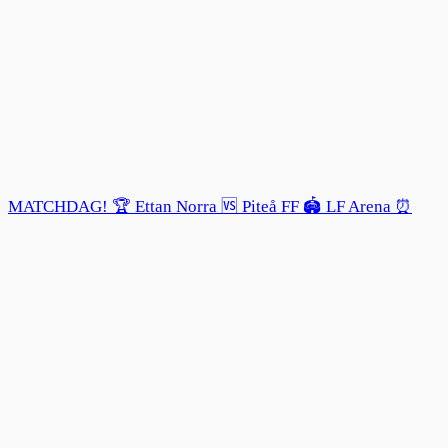
MATCHDAG! 🏆 Ettan Norra 🆚 Piteå FF 🏟️ LF Arena ⏰