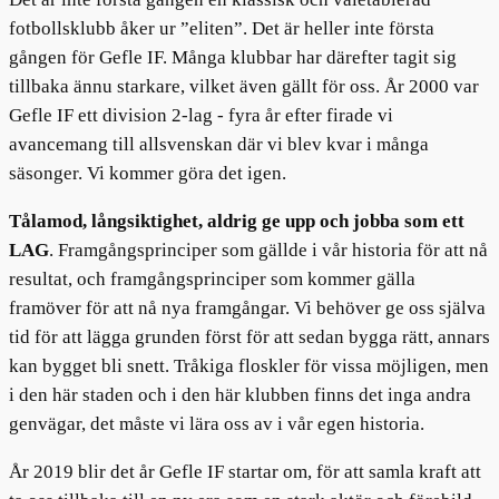
fotbollsklubb åker ur ”eliten”. Det är heller inte första
gången för Gefle IF. Många klubbar har därefter tagit sig
tillbaka ännu starkare, vilket även gällt för oss. År 2000 var
Gefle IF ett division 2-lag - fyra år efter firade vi
avancemang till allsvenskan där vi blev kvar i många
säsonger. Vi kommer göra det igen.
Tålamod, långsiktighet, aldrig ge upp och jobba som ett
LAG
. Framgångsprinciper som gällde i vår historia för att nå
resultat, och framgångsprinciper som kommer gälla
framöver för att nå nya framgångar. Vi behöver ge oss själva
tid för att lägga grunden först för att sedan bygga rätt, annars
kan bygget bli snett. Tråkiga floskler för vissa möjligen, men
i den här staden och i den här klubben finns det inga andra
genvägar, det måste vi lära oss av i vår egen historia.
År 2019 blir det år Gefle IF startar om, för att samla kraft att