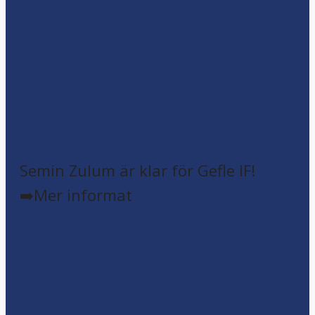
Semin Zulum är klar för Gefle IF!
➡️Mer informat