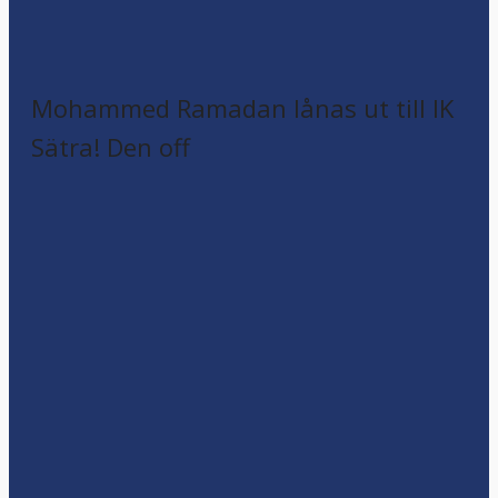
Mohammed Ramadan lånas ut till IK
Sätra! Den off