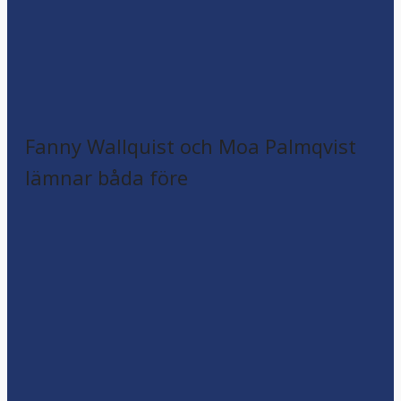
Fanny Wallquist och Moa Palmqvist
lämnar båda före