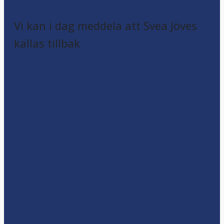
Vi kan i dag meddela att Svea Jöves
kallas tillbak