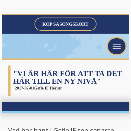
KÖP SÄSONGSKORT
menu
menu
menu
"VI ÄR HÄR FÖR ATT TA DET
HÄR TILL EN NY NIVÅ"
2017-02-01
Gefle IF
,
Herrar
menu
Vad har hänt i Gefle IF sen senaste