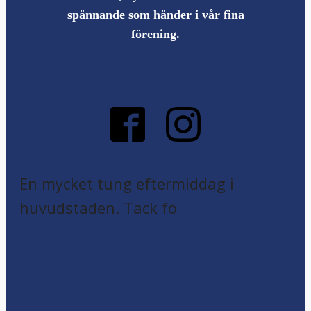
spännande som händer i vår fina
förening.
En mycket tung eftermiddag i
huvudstaden. Tack fö