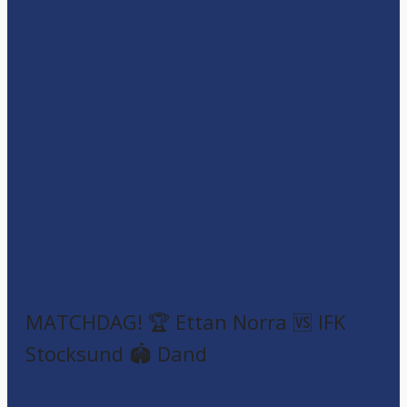
MATCHDAG! 🏆 Ettan Norra 🆚 IFK
Stocksund 🏟️ Dand