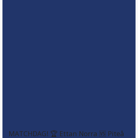
MATCHDAG! 🏆 Ettan Norra 🆚 Piteå