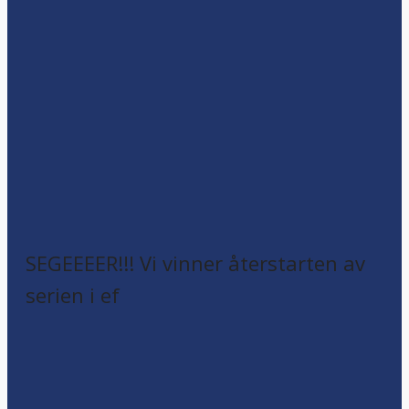
SEGEEEER!!! Vi vinner återstarten av
serien i ef