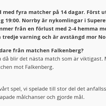
od med fyra matcher på 14 dagar. Först u
9:00. Norrby är nykomlingar i Superetta
kommer från en förlust med 2-4 hemma m
n tredje varning och är avstängd mor No
idare från matchen Falkenberg?
h då blir det nästa match som är viktigast
tchen mot Falkenberg.
vårt spel, vi spelade till stor del det anfalls
kapade målchanser och gjorde mål.