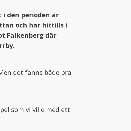
t i den perioden är
n och har hittills i
ot Falkenberg där
rrby.
. Men det fanns både bra
spel som vi ville med ett