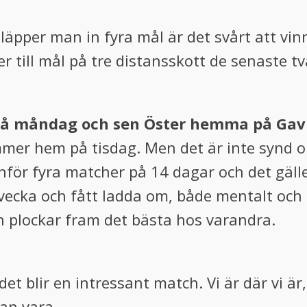
Släpper man in fyra mål är det svårt att vi
per till mål på tre distansskott de senaste 
 på måndag och sen Öster hemma på Gavl
mer hem på tisdag. Men det är inte synd om 
nför fyra matcher på 14 dagar och det gäller
vecka och fått ladda om, både mentalt och t
ch plockar fram det bästa hos varandra.
et blir en intressant match. Vi är där vi är
an vara.