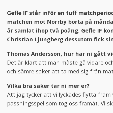
Gefle IF står inför en tuff matchperi
matchen mot Norrby borta på måndag 1
år samlat ihop två poäng. Gefle IF 
Christian Ljungberg dessutom fick si
Thomas Andersson, hur har ni gått v
Det är klart att man måste gå vidare oc
och sämre saker att ta med sig från ma
Vilka bra saker tar ni mer er?
Att jag tycker att vi lyckades flytta fram 
passningsspel som tog oss framåt. Vi s