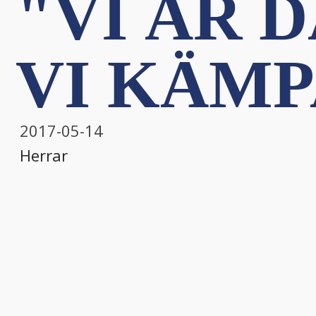
"VI ÄR 
VI KÄMP
2017-05-14
Herrar