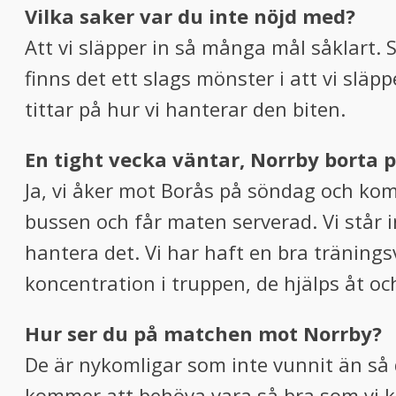
Vilka saker var du inte nöjd med?
Att vi släpper in så många mål såklart. 
finns det ett slags mönster i att vi släp
tittar på hur vi hanterar den biten.
En tight vecka väntar, Norrby borta
Ja, vi åker mot Borås på söndag och kom
bussen och får maten serverad. Vi står i
hantera det. Vi har haft en bra tränings
koncentration i truppen, de hjälps åt o
Hur ser du på matchen mot Norrby?
De är nykomligar som inte vunnit än så d
kommer att behöva vara så bra som vi k