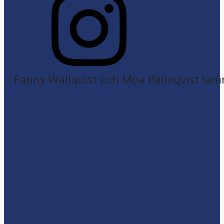
Fanny Wallquist och Moa Palmqvist läm