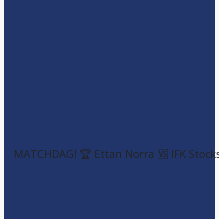
MATCHDAG! 🏆 Ettan Norra 🆚 IFK Stock