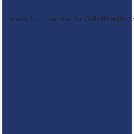
Semin Zulum är klar för Gefle IF! ➡️Mer 