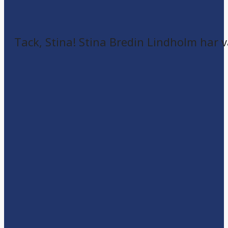
Tack, Stina! Stina Bredin Lindholm har v