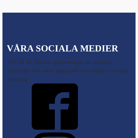
VÅRA SOCIALA MEDIER
Här får du löpande uppdateringar om matcher,
nyförvärv och annat spännande som händer i vår fina
förening.