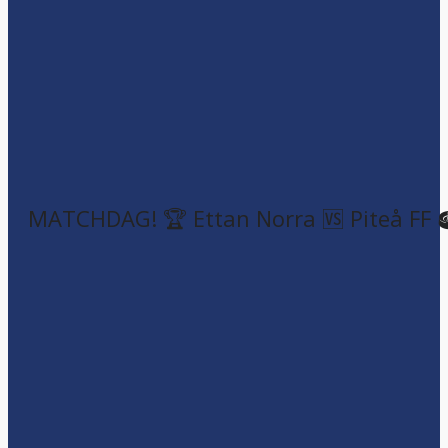
MATCHDAG! 🏆 Ettan Norra 🆚 Piteå FF 