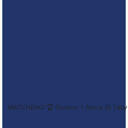
MATCHDAG! 🏆 Division 1 Norra 🆚 Täby F