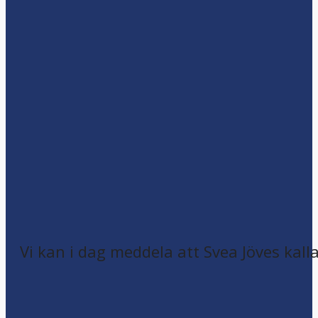
Vi kan i dag meddela att Svea Jöves kalla