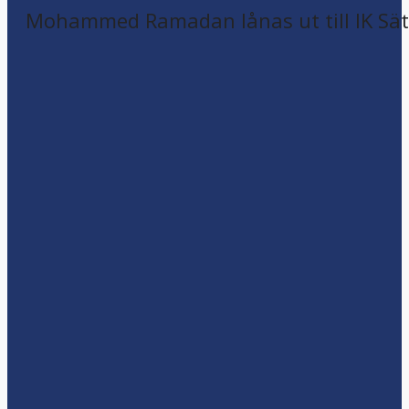
Mohammed Ramadan lånas ut till IK Sätr