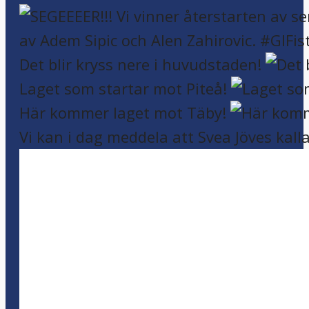
Det blir kryss nere i huvudstaden!
Laget som startar mot Piteå!
Här kommer laget mot Täby!
Vi kan i dag meddela att Svea Jöves kalla