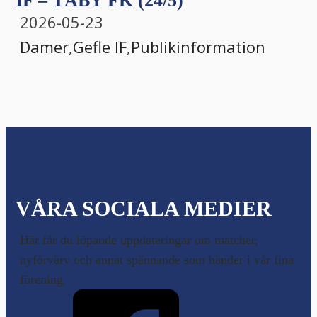
IF – TÄBY FK (24/5)
2026-05-23
Damer
,
Gefle IF
,
Publikinformation
VÅRA SOCIALA MEDIER
Här får du löpande uppdateringar om matcher,
nyförvärv och annat spännande som händer i vår fina
förening.