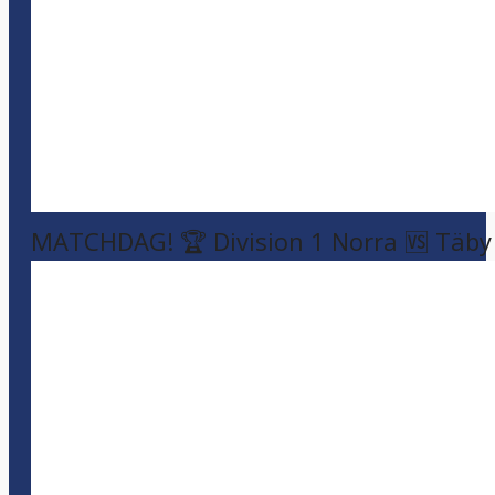
MATCHDAG! 🏆 Division 1 Norra 🆚 Täby F