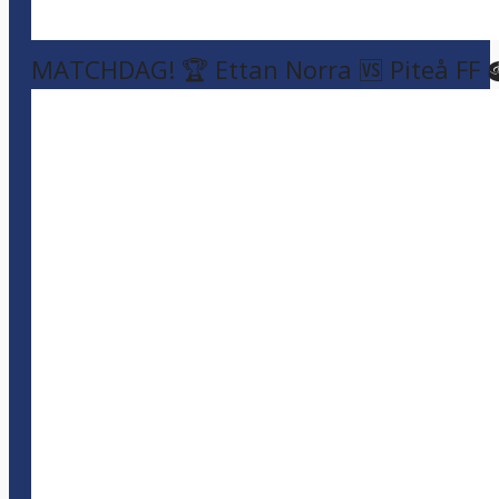
MATCHDAG! 🏆 Ettan Norra 🆚 Piteå FF 