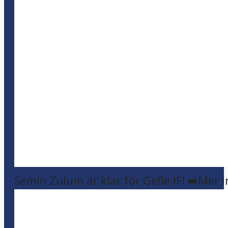
Semin Zulum är klar för Gefle IF! ➡️Mer 