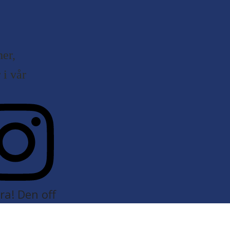
er,
i vår
a! Den off