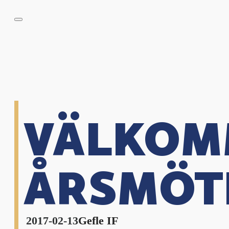
VÄLKOMM
ÅRSMÖTE
2017-02-13
Gefle IF