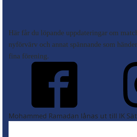
Här får du löpande uppdateringar om match
nyförvärv och annat spännande som händer 
fina förening.
Mohammed Ramadan lånas ut till IK Sätr