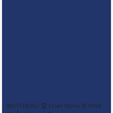
MATCHDAG! 🏆 Ettan Norra 🆚 Piteå