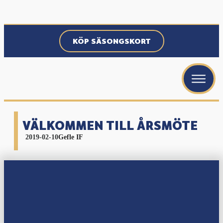
KÖP SÄSONGSKORT
menu
menu
menu
VÄLKOMMEN TILL ÅRSMÖTE
2019-02-10
Gefle IF
menu