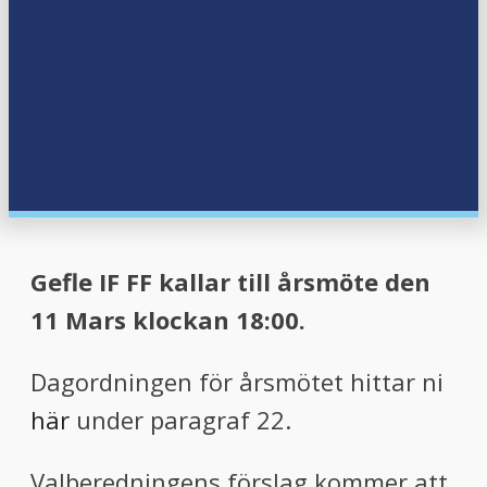
menu
menu
Gefle IF FF kallar till årsmöte den
11 Mars klockan 18:00.
Dagordningen för årsmötet hittar ni
här
under paragraf 22.
Valberedningens förslag kommer att