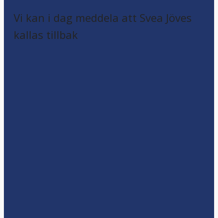
Vi kan i dag meddela att Svea Jöves
kallas tillbak