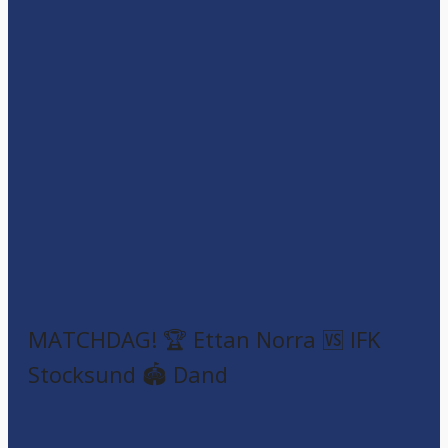
MATCHDAG! 🏆 Ettan Norra 🆚 IFK
Stocksund 🏟️ Dand