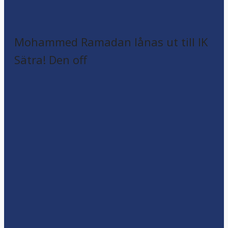
Mohammed Ramadan lånas ut till IK
Sätra! Den off