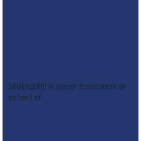
SEGEEEER!!! Vi vinner återstarten av
serien i ef