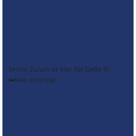
Semin Zulum är klar för Gefle IF!
➡️Mer informat