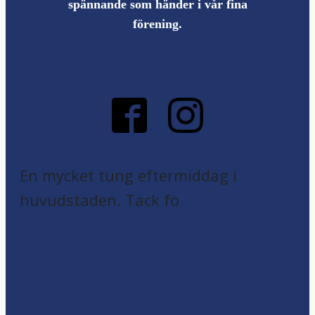
spännande som händer i vår fina
förening.
En mycket tung eftermiddag i
huvudstaden. Tack fö