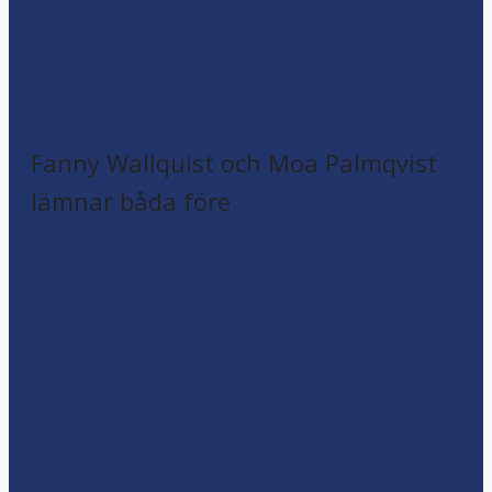
Fanny Wallquist och Moa Palmqvist
lämnar båda före