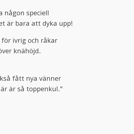
ha någon speciell
t är bara att dyka upp!
 för ivrig och råkar
 över knähöjd.
ckså fått nya vänner
här är så toppenkul."