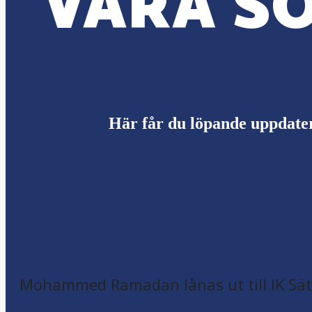
VÅRA SO
Här får du löpande uppdate
Mohammed Ramadan lånas ut till IK Sätr