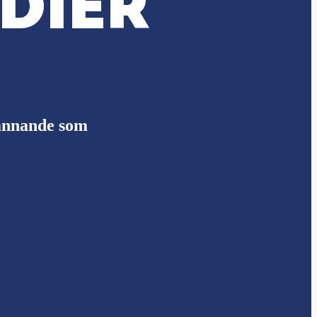
DIER
pännande som