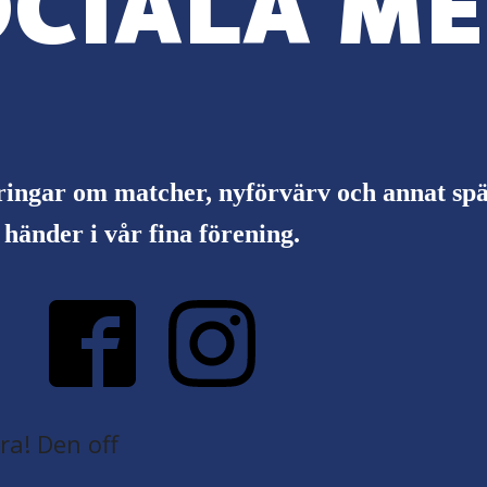
CIALA ME
ringar om matcher, nyförvärv och annat s
händer i vår fina förening.
a! Den off