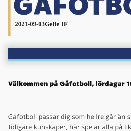
GÅFOTB
nu
2021-09-03
Gefle IF
nu
Välkommen på Gåfotboll, lördagar 10
Gåfotboll passar dig som hellre går än s
tidigare kunskaper, här spelar alla på li