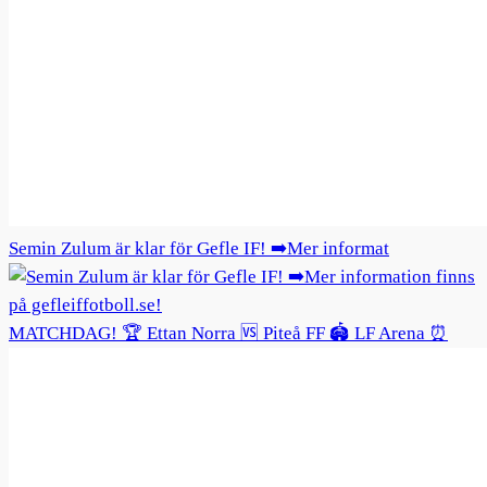
Semin Zulum är klar för Gefle IF! ➡️Mer informat
MATCHDAG! 🏆 Ettan Norra 🆚 Piteå FF 🏟️ LF Arena ⏰