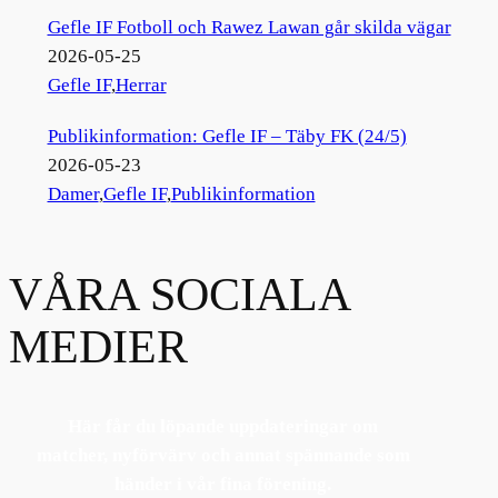
Gefle IF Fotboll och Rawez Lawan går skilda vägar
2026-05-25
Gefle IF
,
Herrar
Publikinformation: Gefle IF – Täby FK (24/5)
2026-05-23
Damer
,
Gefle IF
,
Publikinformation
VÅRA SOCIALA
MEDIER
Här får du löpande uppdateringar om
matcher, nyförvärv och annat spännande som
händer i vår fina förening.