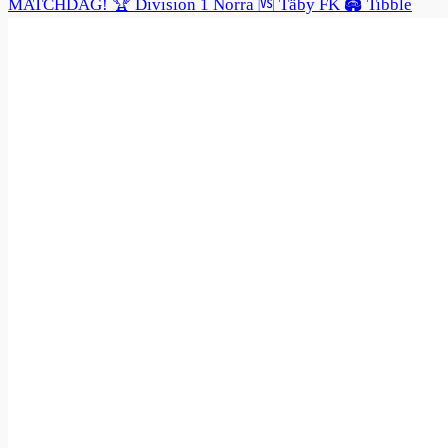
MATCHDAG! 🏆 Division 1 Norra 🆚 Täby FK 🏟️ Tibble