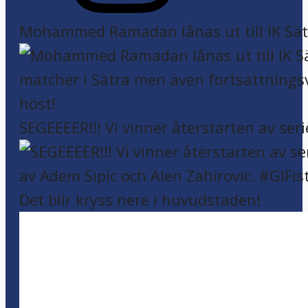
Mohammed Ramadan lånas ut till IK Sätr
SEGEEEER!!! Vi vinner återstarten av seri
Det blir kryss nere i huvudstaden!