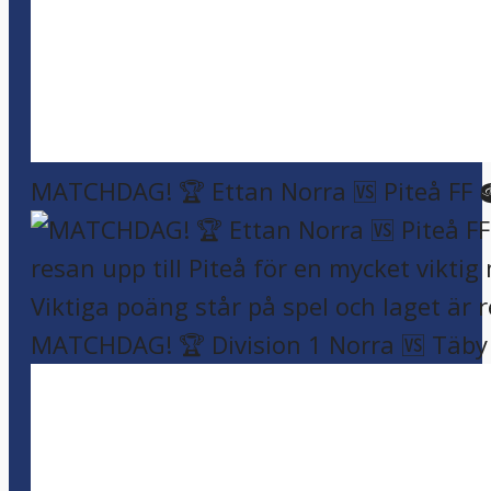
MATCHDAG! 🏆 Ettan Norra 🆚 Piteå FF 
MATCHDAG! 🏆 Division 1 Norra 🆚 Täby F