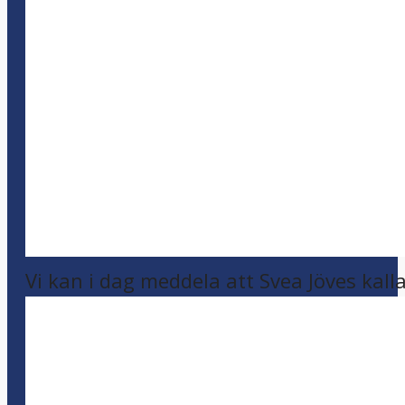
Vi kan i dag meddela att Svea Jöves kalla