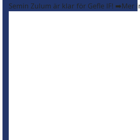
Semin Zulum är klar för Gefle IF! ➡️Mer 