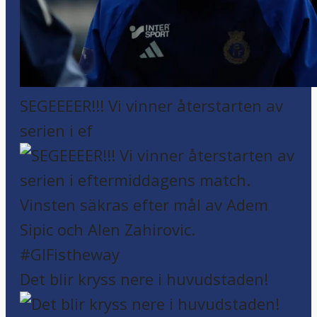
SEGEEEER!!! Vi vinner återstarten av
serien i ef
Det blir kryss nere i huvudstaden!