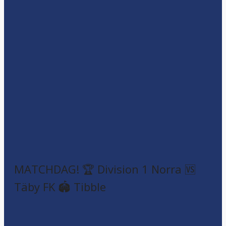
MATCHDAG! 🏆 Division 1 Norra 🆚
Täby FK 🏟️ Tibble