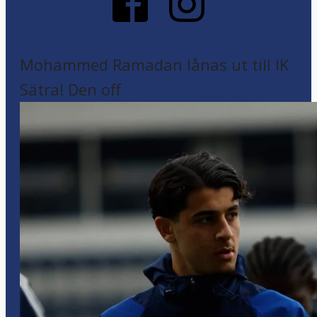
Mohammed Ramadan lånas ut till IK
Sätra! Den off