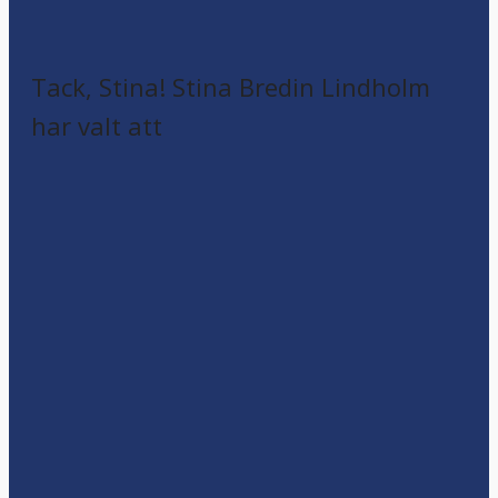
Tack, Stina! Stina Bredin Lindholm
har valt att