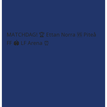
MATCHDAG! 🏆 Ettan Norra 🆚 Piteå
FF 🏟️ LF Arena ⏰