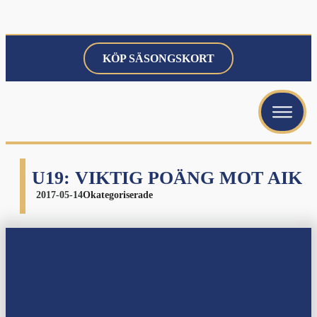
KÖP SÄSONGSKORT
menu
menu
menu
U19: VIKTIG POÄNG MOT AIK
2017-05-14
Okategoriserade
menu