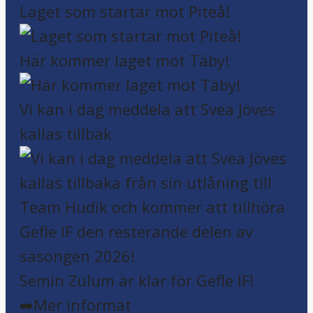
Laget som startar mot Piteå!
Här kommer laget mot Täby!
Vi kan i dag meddela att Svea Jöves
kallas tillbak
Semin Zulum är klar för Gefle IF!
➡️Mer informat