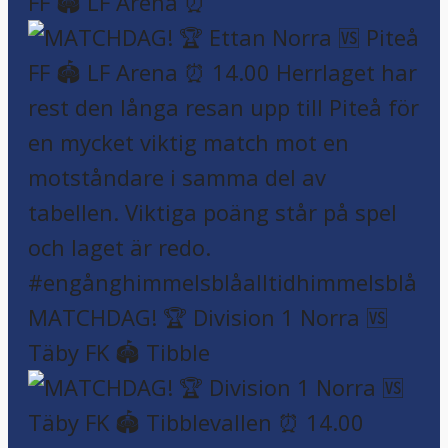
FF 🏟️ LF Arena ⏰
MATCHDAG! 🏆 Division 1 Norra 🆚
Täby FK 🏟️ Tibble