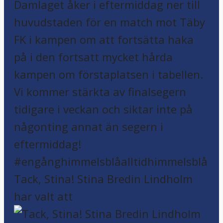
Tack, Stina! Stina Bredin Lindholm
har valt att