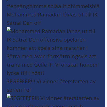
Mohammed Ramadan lånas ut till IK
Sätra! Den off
SEGEEEER!!! Vi vinner återstarten av
serien i ef