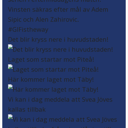
Det blir kryss nere i huvudstaden!
Laget som startar mot Piteå!
Här kommer laget mot Täby!
Vi kan i dag meddela att Svea Jöves
kallas tillbak