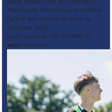
Semin Zulum är klar för Gefle IF!
➡️Mer informat