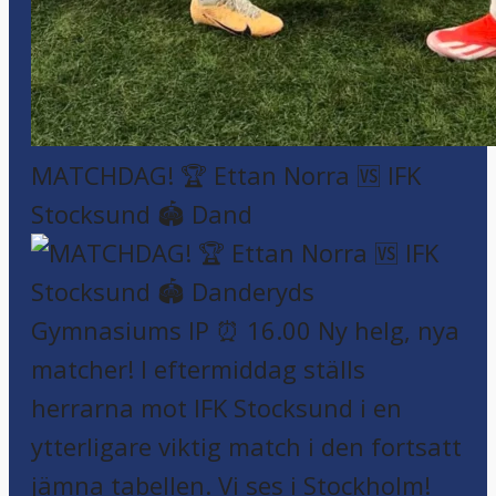
MATCHDAG! 🏆 Ettan Norra 🆚 IFK
Stocksund 🏟️ Dand