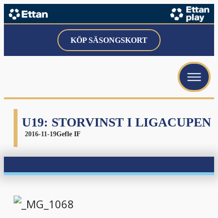
menu
KÖP SÄSONGSKORT
menu
menu
U19: STORVINST I LIGACUPEN
2016-11-19
Gefle IF
menu
menu
menu