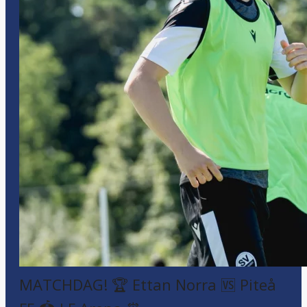
MATCHDAG! 🏆 Ettan Norra 🆚 Piteå