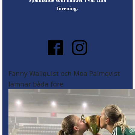
spännande som händer i vår fina
förening.
Fanny Wallquist och Moa Palmqvist
lämnar båda före