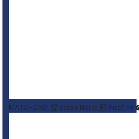
MATCHDAG! 🏆 Ettan Norra 🆚 Piteå FF 