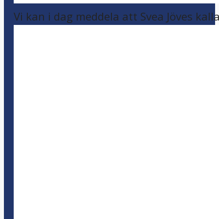
Vi kan i dag meddela att Svea Jöves kalla