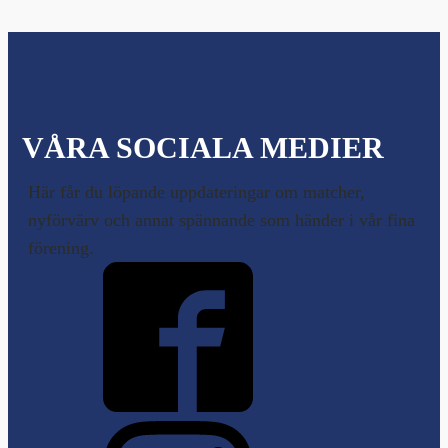
VÅRA SOCIALA MEDIER
Här får du löpande uppdateringar om matcher,
nyförvärv och annat spännande som händer i vår fina
förening.