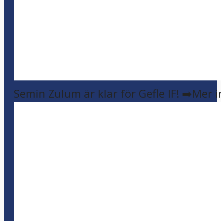
Semin Zulum är klar för Gefle IF! ➡️Mer 