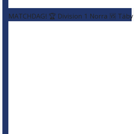
MATCHDAG! 🏆 Division 1 Norra 🆚 Täby F