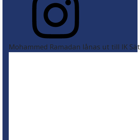
Mohammed Ramadan lånas ut till IK Sätr