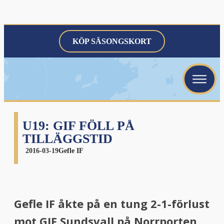
KÖP SÄSONGSKORT
menu
menu
menu
U19: GIF FÖLL PÅ
TILLÄGGSTID
2016-03-19
Gefle IF
menu
Gefle IF åkte på en tung 2-1-förlust
mot GIF Sundsvall på Norrporten