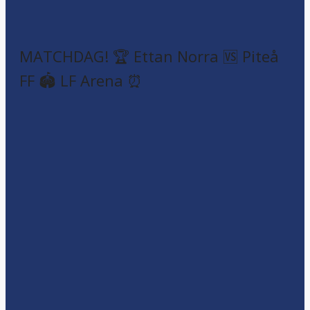
MATCHDAG! 🏆 Ettan Norra 🆚 Piteå
FF 🏟️ LF Arena ⏰