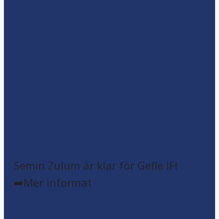
Semin Zulum är klar för Gefle IF!
➡️Mer informat