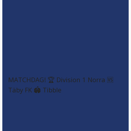
MATCHDAG! 🏆 Division 1 Norra 🆚
Täby FK 🏟️ Tibble