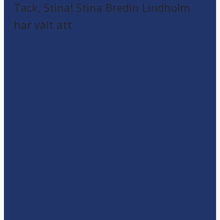
Tack, Stina! Stina Bredin Lindholm
har valt att