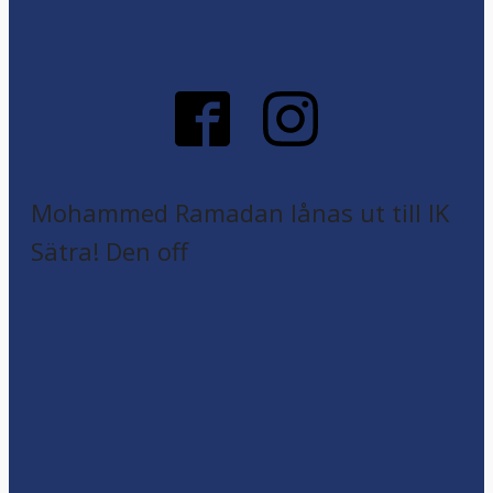
Mohammed Ramadan lånas ut till IK
Sätra! Den off