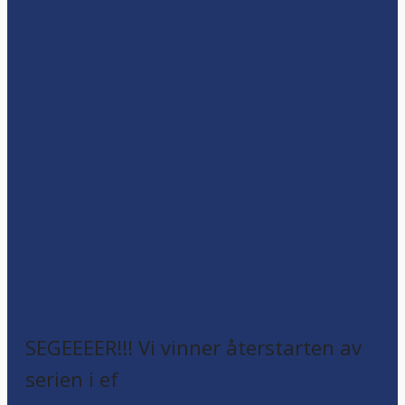
SEGEEEER!!! Vi vinner återstarten av
serien i ef