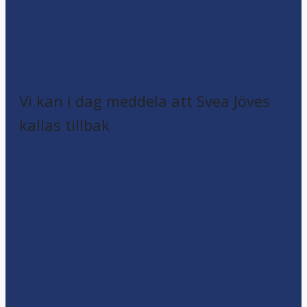
Vi kan i dag meddela att Svea Jöves
kallas tillbak