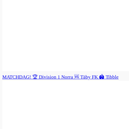
MATCHDAG! 🏆 Division 1 Norra 🆚 Täby FK 🏟️ Tibble