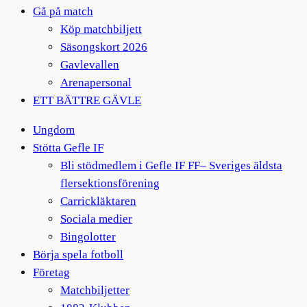
Gå på match
Köp matchbiljett
Säsongskort 2026
Gavlevallen
Arenapersonal
ETT BÄTTRE GÄVLE
Ungdom
Stötta Gefle IF
Bli stödmedlem i Gefle IF FF– Sveriges äldsta
flersektionsförening
Carrickläktaren
Sociala medier
Bingolotter
Börja spela fotboll
Företag
Matchbiljetter