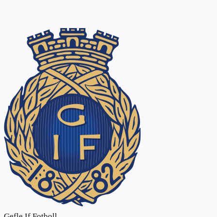
Gefle If Fotboll