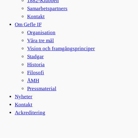
1882-Klubben
Samarbetspartners
Kontakt
Om Gefle IF
Organisation
Våra tre mål
Vision och framgångsprinciper
Stadgar
Historia
Filosofi
ÅMH
Pressmaterial
Nyheter
Kontakt
Ackreditering