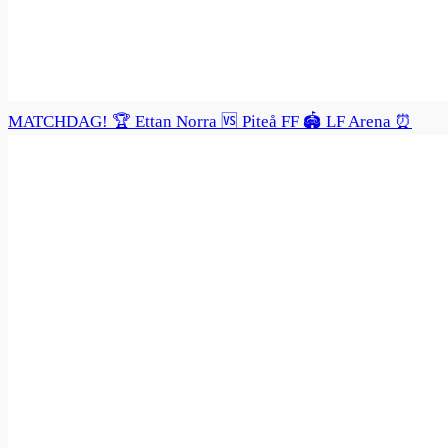
MATCHDAG! 🏆 Ettan Norra 🆚 Piteå FF 🏟️ LF Arena ⏰