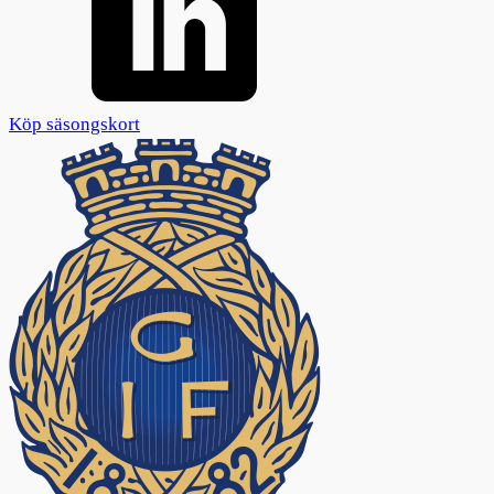
Köp säsongskort