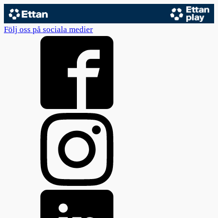
Följ oss på sociala medier