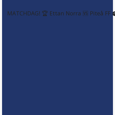
MATCHDAG! 🏆 Ettan Norra 🆚 Piteå FF 