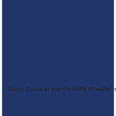
Semin Zulum är klar för Gefle IF! ➡️Mer 