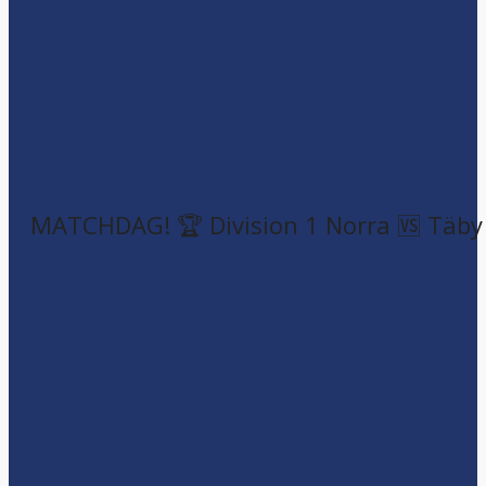
MATCHDAG! 🏆 Division 1 Norra 🆚 Täby F