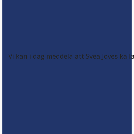
Vi kan i dag meddela att Svea Jöves kalla