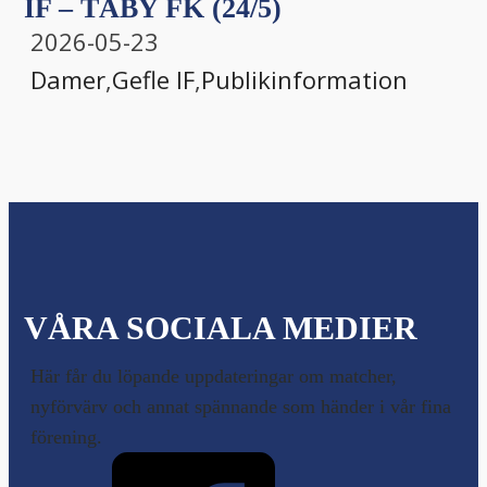
IF – TÄBY FK (24/5)
2026-05-23
Damer
,
Gefle IF
,
Publikinformation
VÅRA SOCIALA MEDIER
Här får du löpande uppdateringar om matcher,
nyförvärv och annat spännande som händer i vår fina
förening.