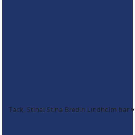
Tack, Stina! Stina Bredin Lindholm har v