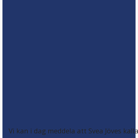
Vi kan i dag meddela att Svea Jöves kalla