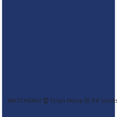
MATCHDAG! 🏆 Ettan Norra 🆚 IFK Stock