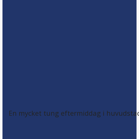
En mycket tung eftermiddag i huvudsta