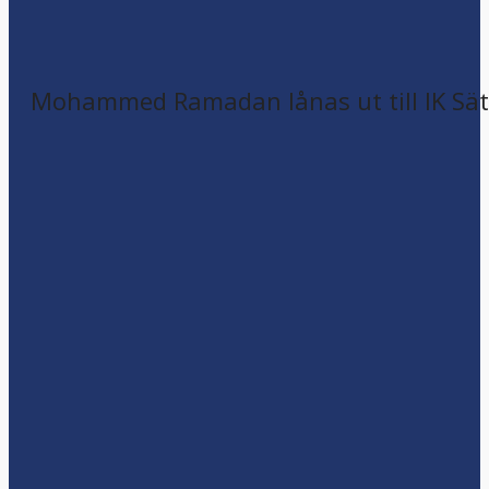
Mohammed Ramadan lånas ut till IK Sätr