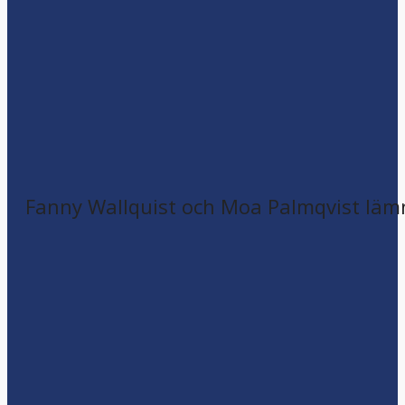
Fanny Wallquist och Moa Palmqvist läm