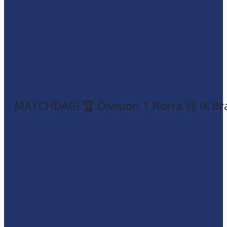
MATCHDAG! 🏆 Division 1 Norra 🆚 IK Br