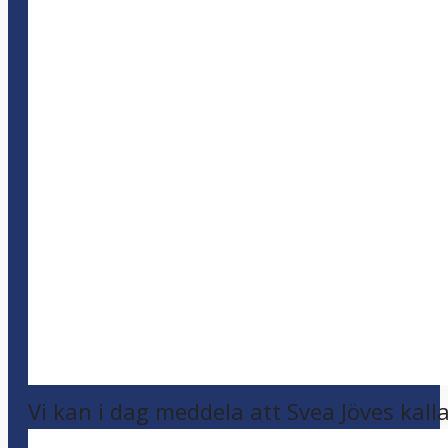
Vi kan i dag meddela att Svea Jöves kalla