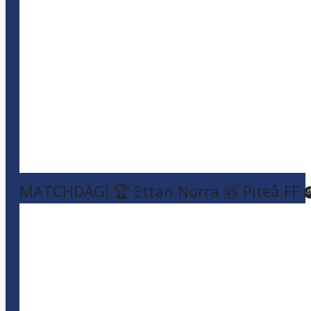
MATCHDAG! 🏆 Ettan Norra 🆚 Piteå FF 