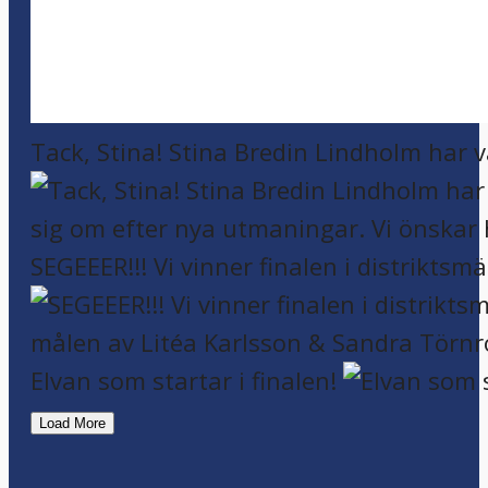
Tack, Stina! Stina Bredin Lindholm har v
SEGEEER!!! Vi vinner finalen i distriktsm
Elvan som startar i finalen!
Load More