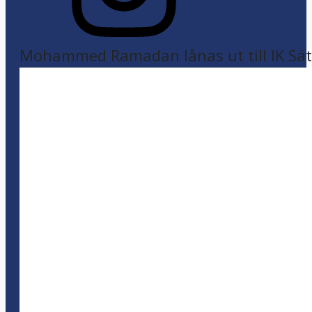
Mohammed Ramadan lånas ut till IK Sätr