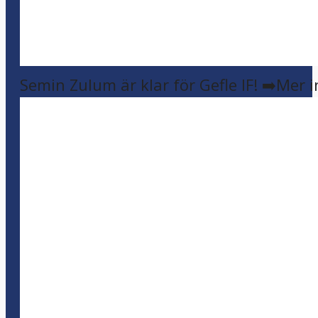
Semin Zulum är klar för Gefle IF! ➡️Mer 