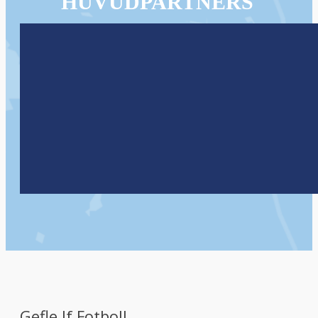
HUVUDPARTNERS
Gefle If Fotboll