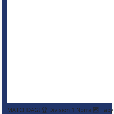
MATCHDAG! 🏆 Division 1 Norra 🆚 Täby F