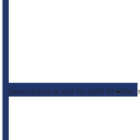
Semin Zulum är klar för Gefle IF! ➡️Mer 