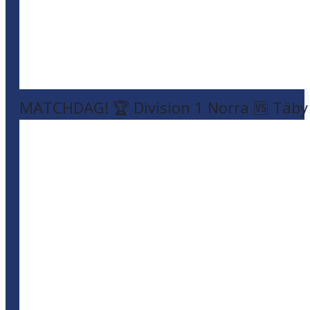
MATCHDAG! 🏆 Division 1 Norra 🆚 Täby F