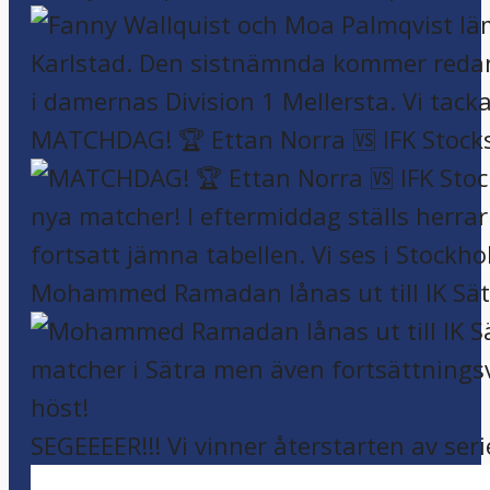
MATCHDAG! 🏆 Ettan Norra 🆚 IFK Stock
Mohammed Ramadan lånas ut till IK Sätr
SEGEEEER!!! Vi vinner återstarten av seri