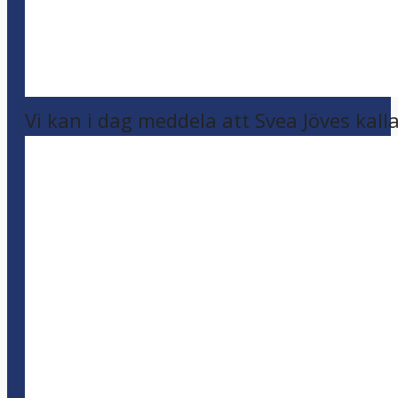
Vi kan i dag meddela att Svea Jöves kalla