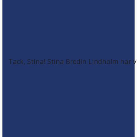
Tack, Stina! Stina Bredin Lindholm har v