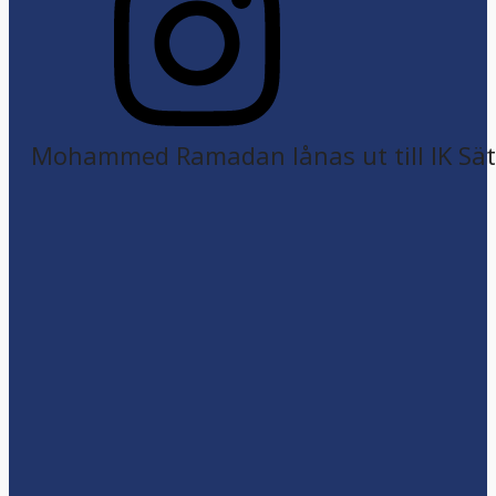
Mohammed Ramadan lånas ut till IK Sätr