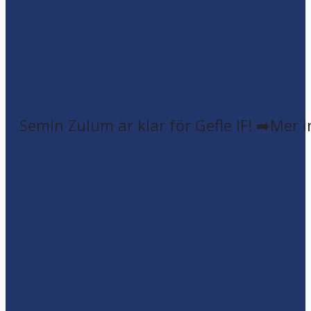
Semin Zulum är klar för Gefle IF! ➡️Mer 